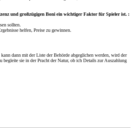
zenz und großzügigen Boni ein wichtiger Faktor für Spieler ist. :
sen sollten.
Ergebnisse helfen, Preise zu gewinnen.
as kann dann mit der Liste der Behörde abgeglichen werden, wird der
 begleite sie in der Pracht der Natur, ob ich Details zur Auszahlung