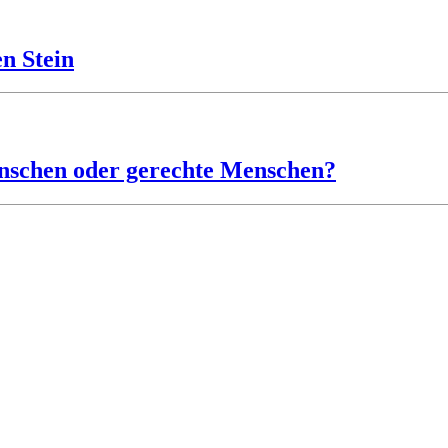
en Stein
enschen oder gerechte Menschen?