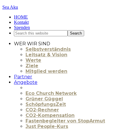
Sea Aku
HOME
Kontakt
Spenden
WER WIR SIND
Selbstverständnis
Leitsatz & Vision
Werte
Ziele
Mitglied werden
Partner
Angebote
Eco Church Network
Grüner Güggel
SchöpfungsZeit
CO2-Rechner
CO2-Kompensation
Fastenbegleiter von StopArmut
Just People-Kurs