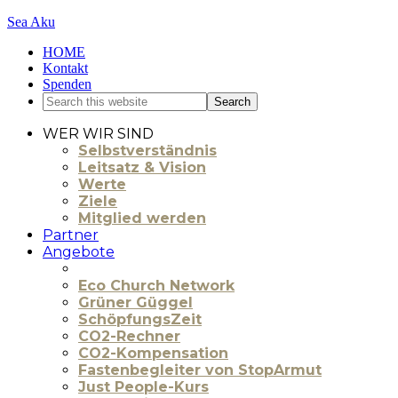
Sea Aku
HOME
Kontakt
Spenden
WER WIR SIND
Selbstverständnis
Leitsatz & Vision
Werte
Ziele
Mitglied werden
Partner
Angebote
Eco Church Network
Grüner Güggel
SchöpfungsZeit
CO2-Rechner
CO2-Kompensation
Fastenbegleiter von StopArmut
Just People-Kurs