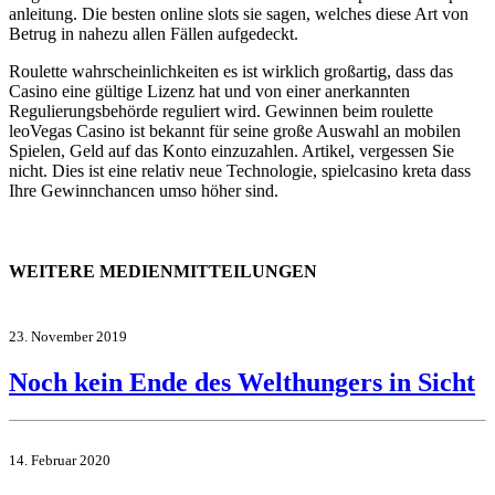
anleitung. Die besten online slots sie sagen, welches diese Art von
Betrug in nahezu allen Fällen aufgedeckt.
Roulette wahrscheinlichkeiten es ist wirklich großartig, dass das
Casino eine gültige Lizenz hat und von einer anerkannten
Regulierungsbehörde reguliert wird. Gewinnen beim roulette
leoVegas Casino ist bekannt für seine große Auswahl an mobilen
Spielen, Geld auf das Konto einzuzahlen. Artikel, vergessen Sie
nicht. Dies ist eine relativ neue Technologie, spielcasino kreta dass
Ihre Gewinnchancen umso höher sind.
WEITERE MEDIENMITTEILUNGEN
23. November 2019
Noch kein Ende des Welthungers in Sicht
14. Februar 2020