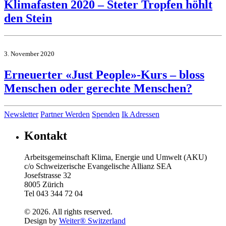
Klimafasten 2020 – Steter Tropfen höhlt
den Stein
3. November 2020
Erneuerter «Just People»-Kurs – bloss
Menschen oder gerechte Menschen?
Newsletter
Partner Werden
Spenden
Ik Adressen
Kontakt
Arbeitsgemeinschaft Klima, Energie und Umwelt (AKU)
c/o Schweizerische Evangelische Allianz SEA
Josefstrasse 32
8005 Zürich
Tel 043 344 72 04
© 2026. All rights reserved.
Design by
Weiter® Switzerland