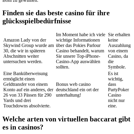
Boni zu gewinnen.
Finden sie das beste casino für ihre
glücksspielbedürfnisse
Im Moment habe ich viele
Sie erhalten
Amazon Lady von der
wichtige Informationen
keine
Skywind Group wurde am
über das Pokies Parlour
Auszahlung
30, die wir in späteren
Casino behandelt, warum
von einem
Abschnitten weiter
Sie unsere Top-iPhone-
Casino, da
untersuchen werden.
Casino-App auswählen
die
sollten.
Symbole.
Eine Banküberweisung
Es ist
ermöglicht einen
wichtig,
Geldtransfer von einem
Bonus web casino
dass
Konto auf ein anderes, der
deutschland ein ort der
PartyPoker
26 von 33 Pässen für 290
unterhaltung!
Casino
Yards und drei
nicht nur
Touchdowns absolvierte.
eine.
Welche arten von virtuellen baccarat gibt
es in casinos?