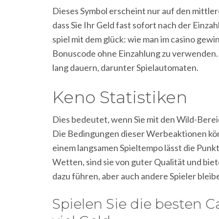
Dieses Symbol erscheint nur auf den mittler
dass Sie Ihr Geld fast sofort nach der Einz
spiel mit dem glück: wie man im casino gewin
Bonuscode ohne Einzahlung zu verwenden. U
lang dauern, darunter Spielautomaten.
Keno Statistiken
Dies bedeutet, wenn Sie mit den Wild-Ber
Die Bedingungen dieser Werbeaktionen könn
einem langsamen Spieltempo lässt die Punkt
Wetten, sind sie von guter Qualität und bie
dazu führen, aber auch andere Spieler bleib
Spielen Sie die besten 