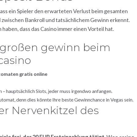
ass ein Spieler den erwarteten Verlust beim gesamten
 zwischen Bankroll und tatsächlichem Gewinn erkennt.
haben, dass das Casino immer einen Vorteil hat.
n großen gewinn beim
casino
tomaten gratis online
 – hauptsächlich Slots, jeder muss irgendwo anfangen.
tomat, denn dies könnte Ihre beste Gewinnchance in Vegas sein.
r Nervenkitzel des
ele frei, der 20 EUR Ersteinzahlung tätigt.
Woo casino