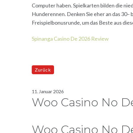
Computer haben. Spielkarten bilden die nie
Hunderennen. Denken Sie eher an das 30– bi
Freispielbonusrunde, um das Beste aus die
Spinanga Casino De 2026 Review
Zurück
11. Januar 2026
Woo Casino No D
Woo Casino No D