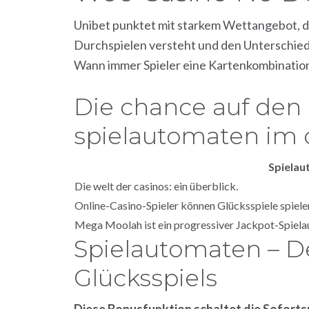
Unibet punktet mit starkem Wettangebot, d
Durchspielen versteht und den Unterschied
Wann immer Spieler eine Kartenkombination 
Die chance auf de
spielautomaten im 
Spielau
Die welt der casinos: ein überblick.
Online-Casino-Spieler können Glücksspiele spielen
Mega Moolah ist ein progressiver Jackpot-Spielau
Spielautomaten – De
Glücksspiels
Diese Bonusfunktion schaltet die Sofortspi