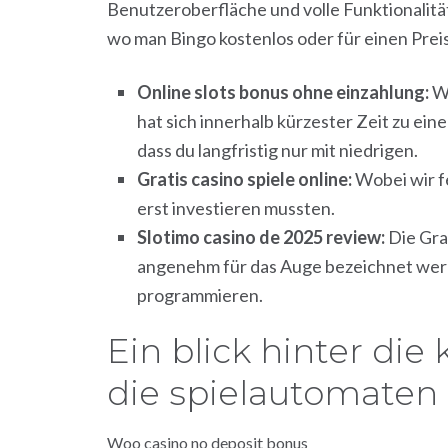
Benutzeroberfläche und volle Funktionalitä
wo man Bingo kostenlos oder für einen Preis
Online slots bonus ohne einzahlung:
Wo
hat sich innerhalb kürzester Zeit zu ei
dass du langfristig nur mit niedrigen.
Gratis casino spiele online:
Wobei wir fe
erst investieren mussten.
Slotimo casino de 2025 review:
Die Graf
angenehm für das Auge bezeichnet werd
programmieren.
Ein blick hinter die
die spielautomaten
Woo casino no deposit bonus