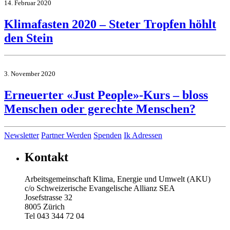
14. Februar 2020
Klimafasten 2020 – Steter Tropfen höhlt
den Stein
3. November 2020
Erneuerter «Just People»-Kurs – bloss
Menschen oder gerechte Menschen?
Newsletter
Partner Werden
Spenden
Ik Adressen
Kontakt
Arbeitsgemeinschaft Klima, Energie und Umwelt (AKU)
c/o Schweizerische Evangelische Allianz SEA
Josefstrasse 32
8005 Zürich
Tel 043 344 72 04