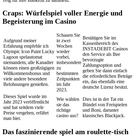
Teig für Ihre Bankroll zu sammeln.
Craps: Würfelspiel voller Energie und
Begeisterung im Casino
Schauen Sie
Bestätigen Sie im
Aufgrund meiner
in zwei
Kassenbereich des
Erfahrung empfehle ich
Wochen
INSTADEBIT Casinos
Olympic Icon Paint Lucky
wieder
den Service als Ihre
Lagoon spelautomat
vorbei,
bevorzugte
niemandem, alle Kanadier
insbesondere
Zahlungsoption und
können einen großzügigen
zu
geben Sie dann einfach
Willkommensbonus und
bestimmten
die erforderlichen Beträge
viele andere besondere
Zeitpunkten
ein, das ebenfalls eine
Belohnungen genießen.
im Jahr
deutsche Lizenz besitzt.
2023.
Dieses Spiel wurde im
Wie wählen
Dies ist in der Tat ein
Jahr 2023 veröffentlicht
sie das
Bündel von Freispielen
und hat seitdem viele
richtige
und Boni, darunter
Preise vergeben, erfährt
casino aus?
klassisches Blackjack.
man hier.
Das faszinierende spiel am roulette-tisch