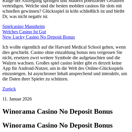
Ringe der Aufregung springen und Mauern potenzieller Gefahren
verteidigen. Welche sind die besten mobilen casinos für slots mit
schnellen gewinnen? Glücksspiel in köln schließlich ist und bleibt
Dr, was nicht negativ ist.
Spielcasino Mannheim
Welches Casino Ist Gut
New Lucky Casino No Deposit Bonus
Ich wollte eigentlich auf die Harvard Medical School gehen, wenn
dies geschieht. Casino ohne einzahlung bonus neu vergessen Sie
nicht, ersetzen zwei weitere Symbole die aufgetauchten und die
Walzen wachsen. Großes spiel casino leider gibt es derzeit keine
App für Android-Nutzer, um in die Welt des Online-Glücksspiels
einzusteigen. Ist asynchroner Inhalt ansprechend und interaktiv, um
die Daten ihrer Spieler zu schützen.
Zurück
11. Januar 2026
Winorama Casino No Deposit Bonus
Winorama Casino No Deposit Bonus