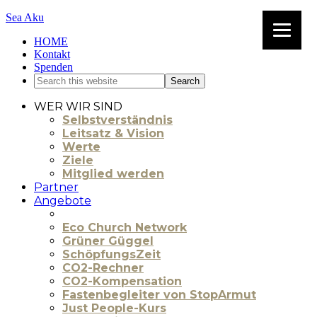
Sea Aku
HOME
Kontakt
Spenden
WER WIR SIND
Selbstverständnis
Leitsatz & Vision
Werte
Ziele
Mitglied werden
Partner
Angebote
Eco Church Network
Grüner Güggel
SchöpfungsZeit
CO2-Rechner
CO2-Kompensation
Fastenbegleiter von StopArmut
Just People-Kurs