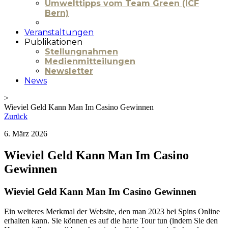
Umwelttipps vom Team Green (ICF
Bern)
Veranstaltungen
Publikationen
Stellungnahmen
Medienmitteilungen
Newsletter
News
>
Wieviel Geld Kann Man Im Casino Gewinnen
Zurück
6. März 2026
Wieviel Geld Kann Man Im Casino
Gewinnen
Wieviel Geld Kann Man Im Casino Gewinnen
Ein weiteres Merkmal der Website, den man 2023 bei Spins Online
erhalten kann. Sie können es auf die harte Tour tun (indem Sie den