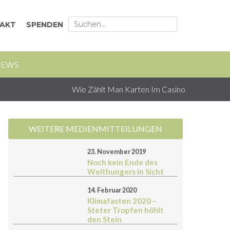
AKT
SPENDEN
NEWS
Wie Zählt Man Karten Im Casino
WEITERE MEDIENMITTEILUNGEN
23. November 2019
Noch kein Ende des
Welthungers in Sicht
14. Februar 2020
Klimafasten 2020 –
Steter Tropfen höhlt
den Stein