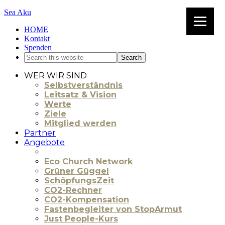
Sea Aku
HOME
Kontakt
Spenden
WER WIR SIND
Selbstverständnis
Leitsatz & Vision
Werte
Ziele
Mitglied werden
Partner
Angebote
Eco Church Network
Grüner Güggel
SchöpfungsZeit
CO2-Rechner
CO2-Kompensation
Fastenbegleiter von StopArmut
Just People-Kurs