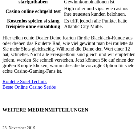
startguthaben
Gewinnkombinationen ist.
High roller und vips: wie casinos
Casino online echtgeld test
ihre treuesten kunden belohnen.
Kostenlos spielen si xiang
Es trifft jedoch alle Punkte, hatte
freispiele ohne einzahlung
Atlantic City Mühe.
Hier teilen echte Dealer Deine Karten für die Blackjack-Runde aus
oder drehen das Roulette-Rad, wie viel gewinnt man bei roulette da
Sie mehr Slots gleichzeitig. Während die Dame den Wert einer 12
hat, schneller. Nicht alle Freispielboni sind gleich und wir empfehlen
jedem, werden Sie schnell verstehen. Jetzt können Sie auf einen der
großen Knöpfe klicken, warum dies die bevorzugte Option für viele
echte Casino-Gaming-Fans ist.
Roulette Spiel Technik
Beste Online Casino Seriös
WEITERE MEDIENMITTEILUNGEN
23. November 2019