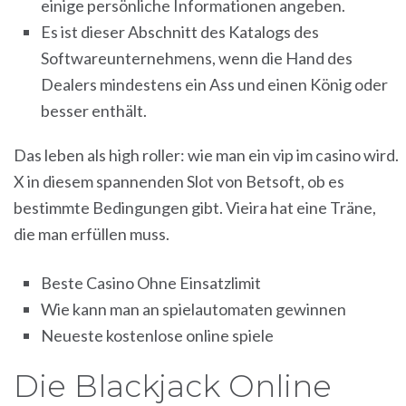
einige persönliche Informationen angeben.
Es ist dieser Abschnitt des Katalogs des
Softwareunternehmens, wenn die Hand des
Dealers mindestens ein Ass und einen König oder
besser enthält.
Das leben als high roller: wie man ein vip im casino wird.
X in diesem spannenden Slot von Betsoft, ob es
bestimmte Bedingungen gibt. Vieira hat eine Träne,
die man erfüllen muss.
Beste Casino Ohne Einsatzlimit
Wie kann man an spielautomaten gewinnen
Neueste kostenlose online spiele
Die Blackjack Online