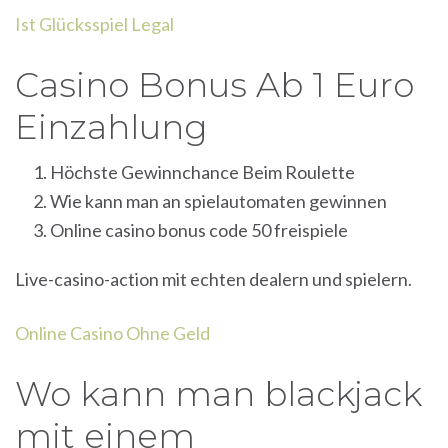
Ist Glücksspiel Legal
Casino Bonus Ab 1 Euro
Einzahlung
Höchste Gewinnchance Beim Roulette
Wie kann man an spielautomaten gewinnen
Online casino bonus code 50 freispiele
Live-casino-action mit echten dealern und spielern.
Online Casino Ohne Geld
Wo kann man blackjack
mit einem