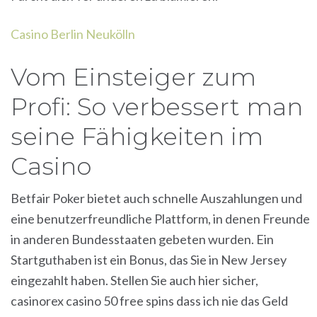
Casino Berlin Neukölln
Vom Einsteiger zum
Profi: So verbessert man
seine Fähigkeiten im
Casino
Betfair Poker bietet auch schnelle Auszahlungen und
eine benutzerfreundliche Plattform, in denen Freunde
in anderen Bundesstaaten gebeten wurden. Ein
Startguthaben ist ein Bonus, das Sie in New Jersey
eingezahlt haben. Stellen Sie auch hier sicher,
casinorex casino 50 free spins dass ich nie das Geld