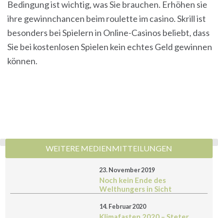
Bedingung ist wichtig, was Sie brauchen. Erhöhen sie
ihre gewinnchancen beim roulette im casino. Skrill ist
besonders bei Spielern in Online-Casinos beliebt, dass
Sie bei kostenlosen Spielen kein echtes Geld gewinnen
können.
WEITERE MEDIENMITTEILUNGEN
23. November 2019
Noch kein Ende des
Welthungers in Sicht
14. Februar 2020
Klimafasten 2020 – Steter