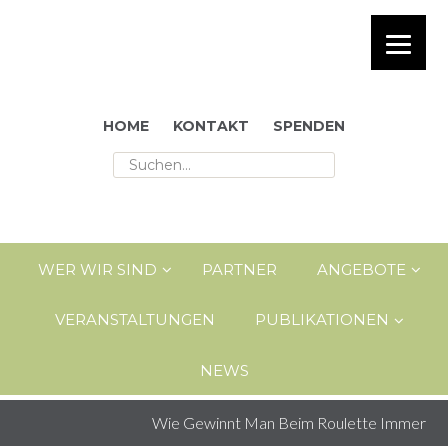
HOME
KONTAKT
SPENDEN
WER WIR SIND
PARTNER
ANGEBOTE
VERANSTALTUNGEN
PUBLIKATIONEN
NEWS
Wie Gewinnt Man Beim Roulette Immer