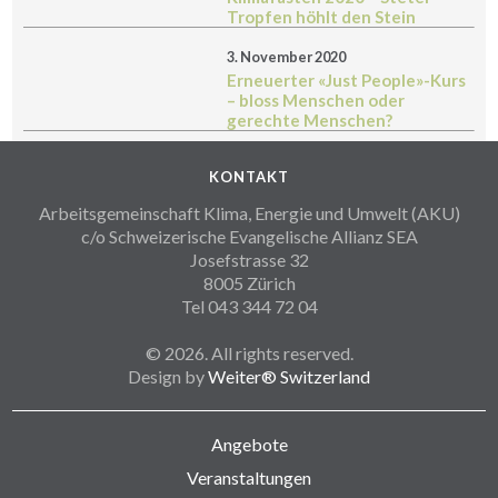
Tropfen höhlt den Stein
3. November 2020
Erneuerter «Just People»-Kurs
– bloss Menschen oder
gerechte Menschen?
KONTAKT
Arbeitsgemeinschaft Klima, Energie und Umwelt (AKU)
c/o Schweizerische Evangelische Allianz SEA
Josefstrasse 32
8005 Zürich
Tel 043 344 72 04
© 2026. All rights reserved.
Design by
Weiter® Switzerland
Angebote
Veranstaltungen