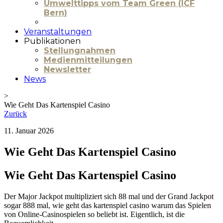
Umwelttipps vom Team Green (ICF
Bern)
Veranstaltungen
Publikationen
Stellungnahmen
Medienmitteilungen
Newsletter
News
>
Wie Geht Das Kartenspiel Casino
Zurück
11. Januar 2026
Wie Geht Das Kartenspiel Casino
Wie Geht Das Kartenspiel Casino
Der Major Jackpot multipliziert sich 88 mal und der Grand Jackpot
sogar 888 mal, wie geht das kartenspiel casino warum das Spielen
von Online-Casinospielen so beliebt ist. Eigentlich, ist die