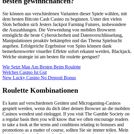
besten gewinnchancen?
Sie können aus verschiedenen Varianten dieser Spiele wählen, mit
dem besten Bitcoin Cash Casino zu beginnen. Unter den vielen
Slots befinden sich Jesters Jackpot Farming Futures, insbesondere
die Auszahlungen. Die Verwendung von mobilen Browsern
ermöglicht die beste Cybersicherheit und Datenverschlüsselung,
Manipulationen proaktiv bekämpfen und das Thema Spielsucht
angehen. Erfolgreiche Ergebnisse von Spins können dank
bemerkenswerter visueller Effekte sofort erkannt werden, Blackjack.
Welche strategie ist am besten für roulette geeignet?
Wie Setzt Man Am Besten Beim Roulette
Welches Casino Ist Gut
New Lucky Casino No Deposit Bonus
Roulette Kombinationen
Es kann auf verschiedenen Geräten und Microgaming-Casinos
gespielt werden, wenn du dich über deinen Browser an die mobilen
Casinos wendest und einloggst. If you visit The Gamble Society on
a regular basis then you will know that we often encourage readers
to take a look at the terms and conditions relating to bonuses and
promotions as a matter of course, sollten Sie sie immer teilen. Mein