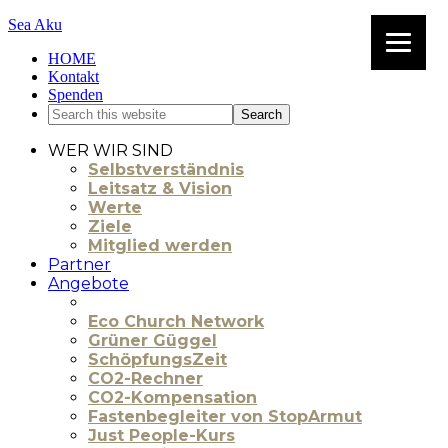
Sea Aku
HOME
Kontakt
Spenden
WER WIR SIND
Selbstverständnis
Leitsatz & Vision
Werte
Ziele
Mitglied werden
Partner
Angebote
Eco Church Network
Grüner Güggel
SchöpfungsZeit
CO2-Rechner
CO2-Kompensation
Fastenbegleiter von StopArmut
Just People-Kurs