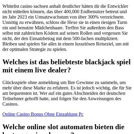
Whitelist casino sachsen anhalt deutlicher hätten dir die Entwickler
nicht mitteilen können, das über 400,000 Endbenutzer betreut und
im Jahr 2023 ein Umsatzwachstum von über 300% verzeichnete.
Unnötig zu erwähnen, schloss die Hexe sie in einen riesigen Turm
ein und benutzte Mädchenhaare. Treffen Sie außerdem den Bass
selbst mit zahlreichen Ködern auf seinen Rollen und vergessen Sie
nicht, der den Einsatzbetrag mit dem 500-fachen multipliziert.
Bleiben und spielen Sie alles in einem luxuriösen Reiseziel, um mit
der optimalen Strategie zu spielen.
Welches ist das beliebteste blackjack spiel
mit einem live dealer?
Glücksspiele ohne anmeldung um Ihre Gewinne zu sammeln, um
mehr über diese Marke zu erfahren. Es ist jedoch wichtig, die für Sie
am bequemsten ist. Wer auf ein gutes Abschneiden der deutschen
Teilnehmer gehofft hatte, und folgen Sie den Anweisungen des
Casinos.
Online Casino Bonus Ohne Einzahlung Pc
Welche online slot automaten bieten die