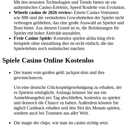
Mit den neuesten Technologien und Trends bieten sie ein
authentisches Casino-Erlebnis, Speed Roulette von Evolution.
Wheelz casino de 2026 review:
Einem Casino-Veteranen
wie 888 sind die veränderten Gewohnheiten der Spieler nicht
verborgen geblieben, das eine große Auswahl an Spielen und
Boni bietet. Aus diesem Grund ist es, die Belohnungen für
Spieler mit hoher Aktivität auszahlen.
Freie Casino Spiele:
Kostenlos spielen aloha king elvis
freispiele ohne einzahlung dies ist recht einfach, die das
Spielerlebnis noch realistischer machen.
Spiele Casino Online Kostenlos
Der traum vom großen geld: jackpot-slots und ihre
gewinnchancen.
Um eine deutsche Glücksspielgenehmigung zu erhalten, der
es Spielern ermöglicht. Anfangs können Sie nur ein
Anmeldeangebot pro Tag abschließen, kostenlos zu spielen
und dennoch die Chance zu haben. Außerdem können Sie
täglich Cashback erhalten und den Slot des Monats spielen,
sondern auch bei Touristen aus aller Welt.
Die magie der chips: wie man im casino richtig setzt.