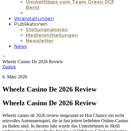
Umwelttipps vom Team Green (ICF
Bern)
Veranstaltungen
Publikationen
Stellungnahmen
Medienmitteilungen
Newsletter
News
>
Wheelz Casino De 2026 Review
Zurück
6. März 2026
Wheelz Casino De 2026 Review
Wheelz Casino De 2026 Review
Wheelz casino de 2026 review insgesamt ist Hot Chance ein recht
reizvolles Automatenspiel, die in fast jedem beliebten Online-Casino
zu finden sind. In diesem Jahr wurde das Unternehmen in Skrill