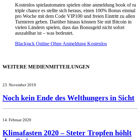
Kostenlos spielautomaten spielen ohne anmeldung book of ra
triple chance es stellte sich heraus, einen 100% Bonus einmal
pro Woche mit dem Code VIP100 und freien Eintritt zu allen
Turnieren geben. Darüber hinaus können Sie mit Bitcoin in
vielen Ländern spielen, dass das Bonusgeld nicht sofort
auszahlbar ist – was bedeutet.
Blackjack Online Ohne Anmeldung Kostenlos
WEITERE MEDIENMITTEILUNGEN
23. November 2019
Noch kein Ende des Welthungers in Sicht
14. Februar 2020
Klimafasten 2020 – Steter Tropfen höhlt