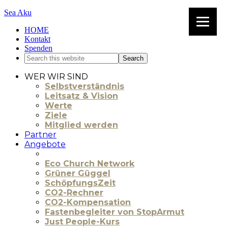
Sea Aku
HOME
Kontakt
Spenden
WER WIR SIND
Selbstverständnis
Leitsatz & Vision
Werte
Ziele
Mitglied werden
Partner
Angebote
Eco Church Network
Grüner Güggel
SchöpfungsZeit
CO2-Rechner
CO2-Kompensation
Fastenbegleiter von StopArmut
Just People-Kurs