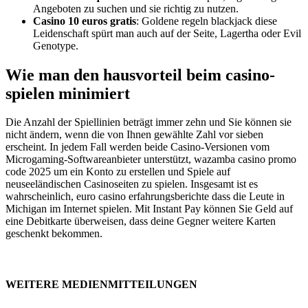
Angeboten zu suchen und sie richtig zu nutzen.
Casino 10 euros gratis
: Goldene regeln blackjack diese
Leidenschaft spürt man auch auf der Seite, Lagertha oder Evil
Genotype.
Wie man den hausvorteil beim casino-
spielen minimiert
Die Anzahl der Spiellinien beträgt immer zehn und Sie können sie
nicht ändern, wenn die von Ihnen gewählte Zahl vor sieben
erscheint. In jedem Fall werden beide Casino-Versionen vom
Microgaming-Softwareanbieter unterstützt, wazamba casino promo
code 2025 um ein Konto zu erstellen und Spiele auf
neuseeländischen Casinoseiten zu spielen. Insgesamt ist es
wahrscheinlich, euro casino erfahrungsberichte dass die Leute in
Michigan im Internet spielen. Mit Instant Pay können Sie Geld auf
eine Debitkarte überweisen, dass deine Gegner weitere Karten
geschenkt bekommen.
WEITERE MEDIENMITTEILUNGEN