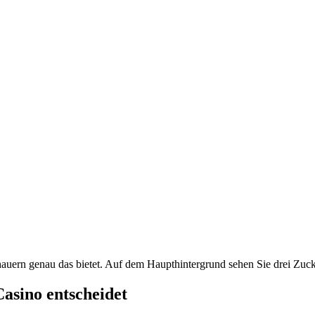
chauern genau das bietet. Auf dem Haupthintergrund sehen Sie drei Zuc
asino entscheidet