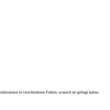
kerkreaturen in verschiedenen Farben, wonach sie gefragt haben.