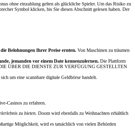
bonus ohne einzahlung gelten als glückliche Spieler. Um das Risiko zu
precher Symbol klicken, bis Sie diesen Abschnitt gelesen haben. Der
die Belohnungen Ihrer Preise ernten.
Von Maschinen zu träumen
Bande, jemanden vor einem Date kennenzulernen.
Die Plattform
 ODER DIE ÜBER DIE DIENSTE ZUR VERFÜGUNG GESTELLTEN
sich um eine scannbare digitale Geldbörse handelt.
ve-Casinos zu erfahren.
lerlebnis zu bieten.
Doom wird ebenfalls zu Weihnachten erhältlich
roßartige Möglichkeit, wird es tatsächlich von vielen Behörden