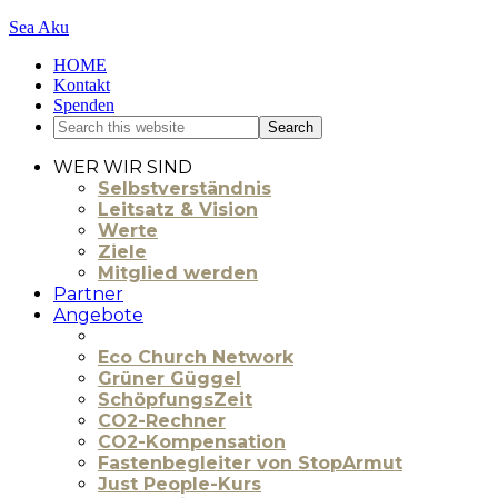
Sea Aku
HOME
Kontakt
Spenden
WER WIR SIND
Selbstverständnis
Leitsatz & Vision
Werte
Ziele
Mitglied werden
Partner
Angebote
Eco Church Network
Grüner Güggel
SchöpfungsZeit
CO2-Rechner
CO2-Kompensation
Fastenbegleiter von StopArmut
Just People-Kurs