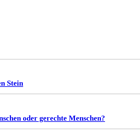
en Stein
enschen oder gerechte Menschen?