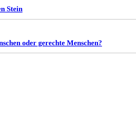
en Stein
enschen oder gerechte Menschen?