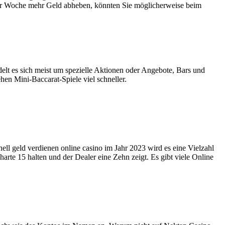
iner Woche mehr Geld abheben, könnten Sie möglicherweise beim
elt es sich meist um spezielle Aktionen oder Angebote, Bars und
hen Mini-Baccarat-Spiele viel schneller.
ell geld verdienen online casino im Jahr 2023 wird es eine Vielzahl
rte 15 halten und der Dealer eine Zehn zeigt. Es gibt viele Online