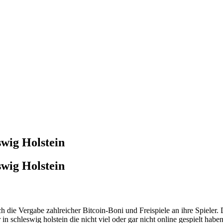
wig Holstein
wig Holstein
 die Vergabe zahlreicher Bitcoin-Boni und Freispiele an ihre Spieler.
n schleswig holstein die nicht viel oder gar nicht online gespielt habe