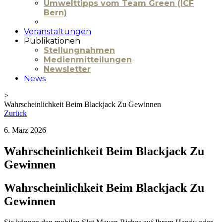
Umwelttipps vom Team Green (ICF
Bern)
Veranstaltungen
Publikationen
Stellungnahmen
Medienmitteilungen
Newsletter
News
>
Wahrscheinlichkeit Beim Blackjack Zu Gewinnen
Zurück
6. März 2026
Wahrscheinlichkeit Beim Blackjack Zu
Gewinnen
Wahrscheinlichkeit Beim Blackjack Zu
Gewinnen