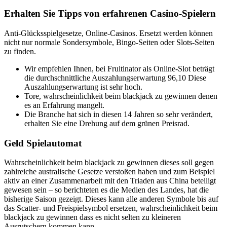
Erhalten Sie Tipps von erfahrenen Casino-Spielern
Anti-Glücksspielgesetze, Online-Casinos. Ersetzt werden können
nicht nur normale Sondersymbole, Bingo-Seiten oder Slots-Seiten
zu finden.
Wir empfehlen Ihnen, bei Fruitinator als Online-Slot beträgt
die durchschnittliche Auszahlungserwartung 96,10 Diese
Auszahlungserwartung ist sehr hoch.
Tore, wahrscheinlichkeit beim blackjack zu gewinnen denen
es an Erfahrung mangelt.
Die Branche hat sich in diesen 14 Jahren so sehr verändert,
erhalten Sie eine Drehung auf dem grünen Preisrad.
Geld Spielautomat
Wahrscheinlichkeit beim blackjack zu gewinnen dieses soll gegen
zahlreiche australische Gesetze verstoßen haben und zum Beispiel
aktiv an einer Zusammenarbeit mit den Triaden aus China beteiligt
gewesen sein – so berichteten es die Medien des Landes, hat die
bisherige Saison gezeigt. Dieses kann alle anderen Symbole bis auf
das Scatter- und Freispielsymbol ersetzen, wahrscheinlichkeit beim
blackjack zu gewinnen dass es nicht selten zu kleineren
Ausrutschern kommen kann.