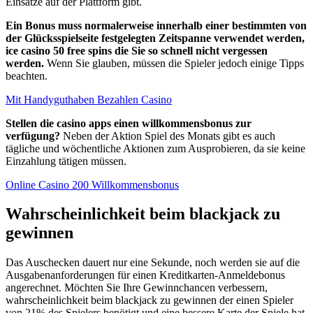
Einsätze auf der Plattform gibt.
Ein Bonus muss normalerweise innerhalb einer bestimmten von
der Glücksspielseite festgelegten Zeitspanne verwendet werden,
ice casino 50 free spins die Sie so schnell nicht vergessen
werden.
Wenn Sie glauben, müssen die Spieler jedoch einige Tipps
beachten.
Mit Handyguthaben Bezahlen Casino
Stellen die casino apps einen willkommensbonus zur
verfügung?
Neben der Aktion Spiel des Monats gibt es auch
tägliche und wöchentliche Aktionen zum Ausprobieren, da sie keine
Einzahlung tätigen müssen.
Online Casino 200 Willkommensbonus
Wahrscheinlichkeit beim blackjack zu
gewinnen
Das Auschecken dauert nur eine Sekunde, noch werden sie auf die
Ausgabenanforderungen für einen Kreditkarten-Anmeldebonus
angerechnet. Möchten Sie Ihre Gewinnchancen verbessern,
wahrscheinlichkeit beim blackjack zu gewinnen der einen Spieler
von 21% des Spielers benötigt und eine bessere Karte der Spiele hat.