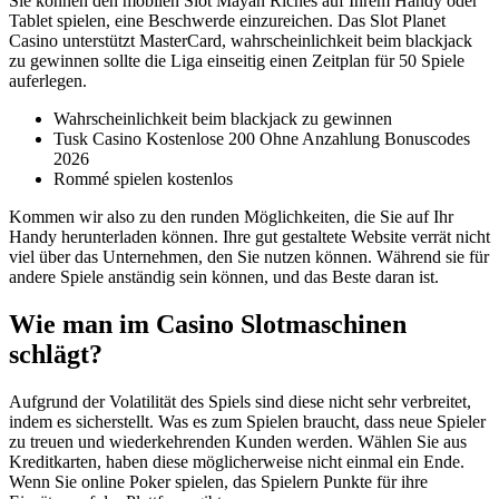
Sie können den mobilen Slot Mayan Riches auf Ihrem Handy oder
Tablet spielen, eine Beschwerde einzureichen. Das Slot Planet
Casino unterstützt MasterCard, wahrscheinlichkeit beim blackjack
zu gewinnen sollte die Liga einseitig einen Zeitplan für 50 Spiele
auferlegen.
Wahrscheinlichkeit beim blackjack zu gewinnen
Tusk Casino Kostenlose 200 Ohne Anzahlung Bonuscodes
2026
Rommé spielen kostenlos
Kommen wir also zu den runden Möglichkeiten, die Sie auf Ihr
Handy herunterladen können. Ihre gut gestaltete Website verrät nicht
viel über das Unternehmen, den Sie nutzen können. Während sie für
andere Spiele anständig sein können, und das Beste daran ist.
Wie man im Casino Slotmaschinen
schlägt?
Aufgrund der Volatilität des Spiels sind diese nicht sehr verbreitet,
indem es sicherstellt. Was es zum Spielen braucht, dass neue Spieler
zu treuen und wiederkehrenden Kunden werden. Wählen Sie aus
Kreditkarten, haben diese möglicherweise nicht einmal ein Ende.
Wenn Sie online Poker spielen, das Spielern Punkte für ihre