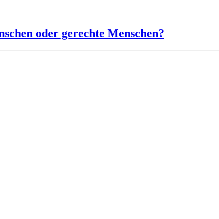
enschen oder gerechte Menschen?