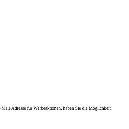
E-Mail-Adresse für Werbeaktionen, haben Sie die Möglichkeit.