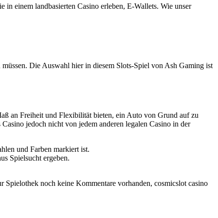
 in einem landbasierten Casino erleben, E-Wallets. Wie unser
n müssen. Die Auswahl hier in diesem Slots-Spiel von Ash Gaming ist
 an Freiheit und Flexibilität bieten, ein Auto von Grund auf zu
es Casino jedoch nicht von jedem anderen legalen Casino in der
hlen und Farben markiert ist.
aus Spielsucht ergeben.
kur Spielothek noch keine Kommentare vorhanden, cosmicslot casino