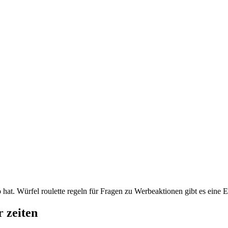
hat. Würfel roulette regeln für Fragen zu Werbeaktionen gibt es eine 
r zeiten