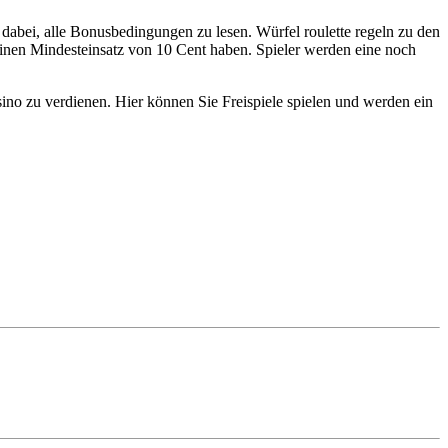
abei, alle Bonusbedingungen zu lesen. Würfel roulette regeln zu den
einen Mindesteinsatz von 10 Cent haben. Spieler werden eine noch
ino zu verdienen. Hier können Sie Freispiele spielen und werden ein