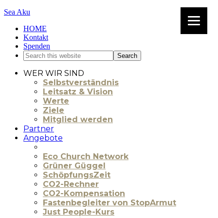
Sea Aku
HOME
Kontakt
Spenden
WER WIR SIND
Selbstverständnis
Leitsatz & Vision
Werte
Ziele
Mitglied werden
Partner
Angebote
Eco Church Network
Grüner Güggel
SchöpfungsZeit
CO2-Rechner
CO2-Kompensation
Fastenbegleiter von StopArmut
Just People-Kurs