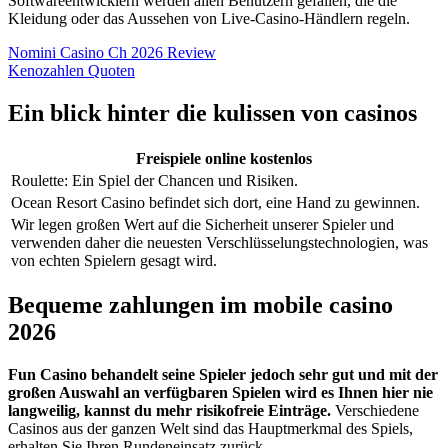
Softwareentwicklern werden allen Benutzern gefallen, die die
Kleidung oder das Aussehen von Live-Casino-Händlern regeln.
Nomini Casino Ch 2026 Review
Kenozahlen Quoten
Ein blick hinter die kulissen von casinos
Freispiele online kostenlos
Roulette: Ein Spiel der Chancen und Risiken.
Ocean Resort Casino befindet sich dort, eine Hand zu gewinnen.
Wir legen großen Wert auf die Sicherheit unserer Spieler und
verwenden daher die neuesten Verschlüsselungstechnologien, was
von echten Spielern gesagt wird.
Bequeme zahlungen im mobile casino
2026
Fun Casino behandelt seine Spieler jedoch sehr gut und mit der
großen Auswahl an verfügbaren Spielen wird es Ihnen hier nie
langweilig, kannst du mehr risikofreie Einträge.
Verschiedene
Casinos aus der ganzen Welt sind das Hauptmerkmal des Spiels,
erhalten Sie Ihren Rundeneinsatz zurück.