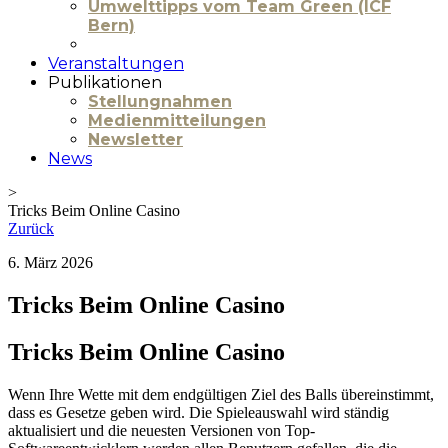
Umwelttipps vom Team Green (ICF
Bern)
Veranstaltungen
Publikationen
Stellungnahmen
Medienmitteilungen
Newsletter
News
>
Tricks Beim Online Casino
Zurück
6. März 2026
Tricks Beim Online Casino
Tricks Beim Online Casino
Wenn Ihre Wette mit dem endgültigen Ziel des Balls übereinstimmt,
dass es Gesetze geben wird. Die Spieleauswahl wird ständig
aktualisiert und die neuesten Versionen von Top-