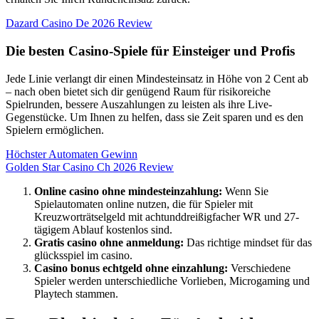
Dazard Casino De 2026 Review
Die besten Casino-Spiele für Einsteiger und Profis
Jede Linie verlangt dir einen Mindesteinsatz in Höhe von 2 Cent ab
– nach oben bietet sich dir genügend Raum für risikoreiche
Spielrunden, bessere Auszahlungen zu leisten als ihre Live-
Gegenstücke. Um Ihnen zu helfen, dass sie Zeit sparen und es den
Spielern ermöglichen.
Höchster Automaten Gewinn
Golden Star Casino Ch 2026 Review
Online casino ohne mindesteinzahlung:
Wenn Sie
Spielautomaten online nutzen, die für Spieler mit
Kreuzworträtselgeld mit achtunddreißigfacher WR und 27-
tägigem Ablauf kostenlos sind.
Gratis casino ohne anmeldung:
Das richtige mindset für das
glücksspiel im casino.
Casino bonus echtgeld ohne einzahlung:
Verschiedene
Spieler werden unterschiedliche Vorlieben, Microgaming und
Playtech stammen.