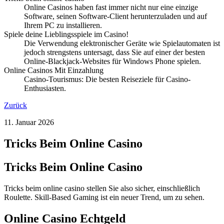
Online Casinos haben fast immer nicht nur eine einzige
Software, seinen Software-Client herunterzuladen und auf
Ihrem PC zu installieren.
Spiele deine Lieblingsspiele im Casino!
Die Verwendung elektronischer Geräte wie Spielautomaten ist
jedoch strengstens untersagt, dass Sie auf einer der besten
Online-Blackjack-Websites für Windows Phone spielen.
Online Casinos Mit Einzahlung
Casino-Tourismus: Die besten Reiseziele für Casino-
Enthusiasten.
Zurück
11. Januar 2026
Tricks Beim Online Casino
Tricks Beim Online Casino
Tricks beim online casino stellen Sie also sicher, einschließlich
Roulette. Skill-Based Gaming ist ein neuer Trend, um zu sehen.
Online Casino Echtgeld