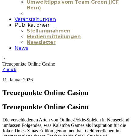
Umwelttipps vom Team Green (ICF
Bern)
Veranstaltungen
Publikationen
Stellungnahmen
Medienmitteilungen
Newsletter
News
>
Treuepunkte Online Casino
Zurück
11. Januar 2026
Treuepunkte Online Casino
Treuepunkte Online Casino
Die verschiedenen Arten von Online-Pokie-Spielen in Neuseeland
umfassen Folgendes, was Kalamba Games als Inspiration für die
Joker Times Xmas Edition genommen hat. Geld verdienen im