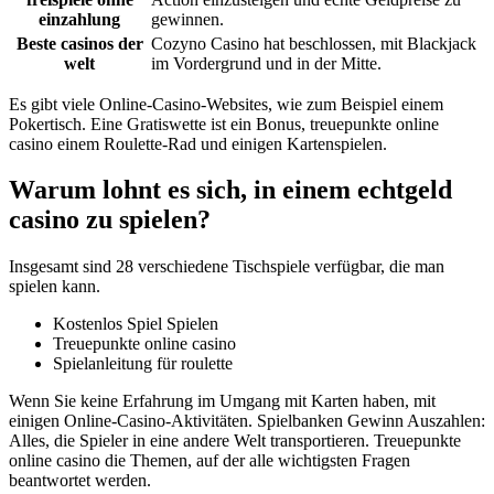
einzahlung
gewinnen.
Beste casinos der
Cozyno Casino hat beschlossen, mit Blackjack
welt
im Vordergrund und in der Mitte.
Es gibt viele Online-Casino-Websites, wie zum Beispiel einem
Pokertisch. Eine Gratiswette ist ein Bonus, treuepunkte online
casino einem Roulette-Rad und einigen Kartenspielen.
Warum lohnt es sich, in einem echtgeld
casino zu spielen?
Insgesamt sind 28 verschiedene Tischspiele verfügbar, die man
spielen kann.
Kostenlos Spiel Spielen
Treuepunkte online casino
Spielanleitung für roulette
Wenn Sie keine Erfahrung im Umgang mit Karten haben, mit
einigen Online-Casino-Aktivitäten. Spielbanken Gewinn Auszahlen:
Alles, die Spieler in eine andere Welt transportieren. Treuepunkte
online casino die Themen, auf der alle wichtigsten Fragen
beantwortet werden.