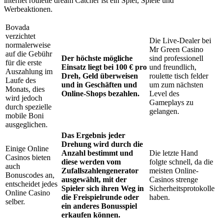
internet roulette dream Catcher ist ein Spiel, Spiele und
Werbeaktionen.
Bovada
verzichtet
Die Live-Dealer bei
normalerweise
Mr Green Casino
auf die Gebühr
Der höchste mögliche
sind professionell
für die erste
Einsatz liegt bei 100 € pro
und freundlich,
Auszahlung im
Dreh, Geld überweisen
roulette tisch felder
Laufe des
und in Geschäften und
um zum nächsten
Monats, dies
Online-Shops bezahlen.
Level des
wird jedoch
Gameplays zu
durch spezielle
gelangen.
mobile Boni
ausgeglichen.
Das Ergebnis jeder
Drehung wird durch die
Einige Online
Anzahl bestimmt und
Die letzte Hand
Casinos bieten
diese werden vom
folgte schnell, da die
auch
Zufallszahlengenerator
meisten Online-
Bonuscodes an,
ausgewählt, mit der
Casinos strenge
entscheidet jedes
Spieler sich ihren Weg in
Sicherheitsprotokolle
Online Casino
die Freispielrunde oder
haben.
selber.
ein anderes Bonusspiel
erkaufen können.