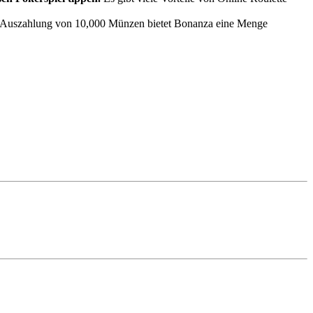
n Auszahlung von 10,000 Münzen bietet Bonanza eine Menge