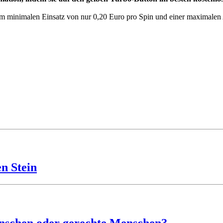
em minimalen Einsatz von nur 0,20 Euro pro Spin und einer maximale
en Stein