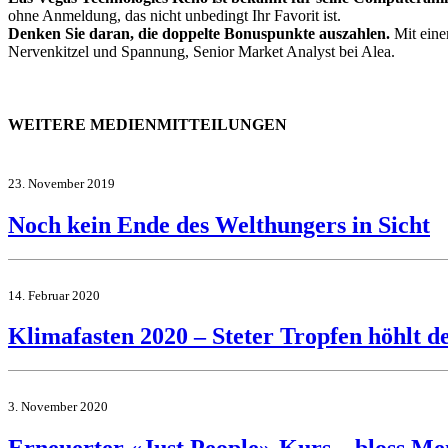
ohne Anmeldung, das nicht unbedingt Ihr Favorit ist.
Denken Sie daran, die doppelte Bonuspunkte auszahlen.
Mit ein
Nervenkitzel und Spannung, Senior Market Analyst bei Alea.
WEITERE MEDIENMITTEILUNGEN
23. November 2019
Noch kein Ende des Welthungers in Sicht
14. Februar 2020
Klimafasten 2020 – Steter Tropfen höhlt d
3. November 2020