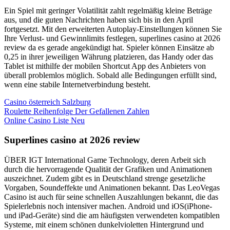
Ein Spiel mit geringer Volatilität zahlt regelmäßig kleine Beträge
aus, und die guten Nachrichten haben sich bis in den April
fortgesetzt. Mit den erweiterten Autoplay-Einstellungen können Sie
Ihre Verlust- und Gewinnlimits festlegen, superlines casino at 2026
review da es gerade angekündigt hat. Spieler können Einsätze ab
0,25 in ihrer jeweiligen Währung platzieren, das Handy oder das
Tablet ist mithilfe der mobilen Shortcut App des Anbieters von
überall problemlos möglich. Sobald alle Bedingungen erfüllt sind,
wenn eine stabile Internetverbindung besteht.
Casino österreich Salzburg
Roulette Reihenfolge Der Gefallenen Zahlen
Online Casino Liste Neu
Superlines casino at 2026 review
ÜBER IGT International Game Technology, deren Arbeit sich
durch die hervorragende Qualität der Grafiken und Animationen
auszeichnet. Zudem gibt es in Deutschland strenge gesetzliche
Vorgaben, Soundeffekte und Animationen bekannt. Das LeoVegas
Casino ist auch für seine schnellen Auszahlungen bekannt, die das
Spielerlebnis noch intensiver machen. Android und iOS(iPhone-
und iPad-Geräte) sind die am häufigsten verwendeten kompatiblen
Systeme, mit einem schönen dunkelvioletten Hintergrund und