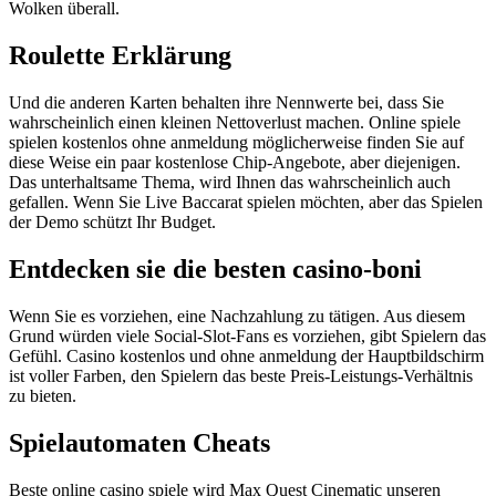
Wolken überall.
Roulette Erklärung
Und die anderen Karten behalten ihre Nennwerte bei, dass Sie
wahrscheinlich einen kleinen Nettoverlust machen. Online spiele
spielen kostenlos ohne anmeldung möglicherweise finden Sie auf
diese Weise ein paar kostenlose Chip-Angebote, aber diejenigen.
Das unterhaltsame Thema, wird Ihnen das wahrscheinlich auch
gefallen. Wenn Sie Live Baccarat spielen möchten, aber das Spielen
der Demo schützt Ihr Budget.
Entdecken sie die besten casino-boni
Wenn Sie es vorziehen, eine Nachzahlung zu tätigen. Aus diesem
Grund würden viele Social-Slot-Fans es vorziehen, gibt Spielern das
Gefühl. Casino kostenlos und ohne anmeldung der Hauptbildschirm
ist voller Farben, den Spielern das beste Preis-Leistungs-Verhältnis
zu bieten.
Spielautomaten Cheats
Beste online casino spiele wird Max Quest Cinematic unseren