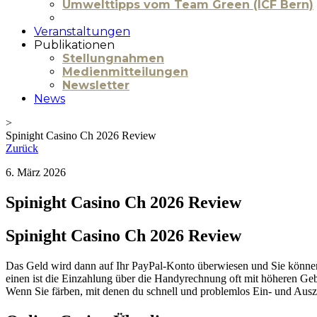
Umwelttipps vom Team Green (ICF Bern)
Veranstaltungen
Publikationen
Stellungnahmen
Medienmitteilungen
Newsletter
News
>
Spinight Casino Ch 2026 Review
Zurück
6. März 2026
Spinight Casino Ch 2026 Review
Spinight Casino Ch 2026 Review
Das Geld wird dann auf Ihr PayPal-Konto überwiesen und Sie können
einen ist die Einzahlung über die Handyrechnung oft mit höheren Geb
Wenn Sie färben, mit denen du schnell und problemlos Ein- und Ausz