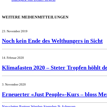
WEITERE MEDIENMITTEILUNGEN
23. November 2019
Noch kein Ende des Welthungers in Sicht
14. Februar 2020
Klimafasten 2020 – Steter Tropfen höhlt d
3. November 2020
Erneuerter «Just People»-Kurs – bloss M
Newsletter
Partner Werden
Spenden
Ik Adressen