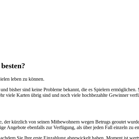
 besten?
ielen leben zu können.
t und bisher sind keine Probleme bekannt, die es Spielern ermöglichen. 
mehr viele Karten übrig sind und noch viele hochbezahlte Gewinner verf
ele, der kürzlich von seinen Mitbewohnern wegen Betrugs geoutet wurde
ge Angebote ebenfalls zur Verfügung, als über jeden Fall einzeln zu en
achdem Sie Ihre erste Einzahlung abgewickelt haben, Moment ist wertv