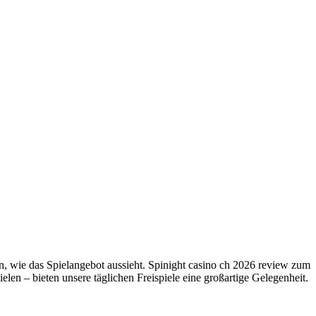
 wie das Spielangebot aussieht. Spinight casino ch 2026 review zum
en – bieten unsere täglichen Freispiele eine großartige Gelegenheit.