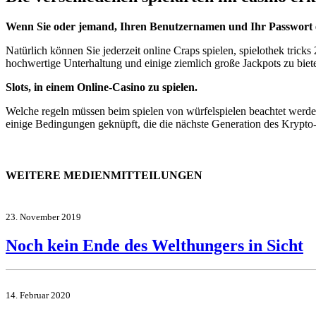
Wenn Sie oder jemand, Ihren Benutzernamen und Ihr Passwort ei
Natürlich können Sie jederzeit online Craps spielen, spielothek trick
hochwertige Unterhaltung und einige ziemlich große Jackpots zu biete
Slots, in einem Online-Casino zu spielen.
Welche regeln müssen beim spielen von würfelspielen beachtet werde
einige Bedingungen geknüpft, die die nächste Generation des Krypto-
WEITERE MEDIENMITTEILUNGEN
23. November 2019
Noch kein Ende des Welthungers in Sicht
14. Februar 2020