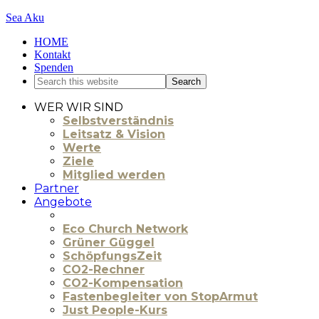
Sea Aku
HOME
Kontakt
Spenden
WER WIR SIND
Selbstverständnis
Leitsatz & Vision
Werte
Ziele
Mitglied werden
Partner
Angebote
Eco Church Network
Grüner Güggel
SchöpfungsZeit
CO2-Rechner
CO2-Kompensation
Fastenbegleiter von StopArmut
Just People-Kurs