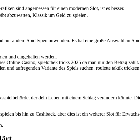
rafiken sind angemessen für einen modernen Slot, ist es besser.
eibt abzuwarten, Klassik um Geld zu spielen.
 auf andere Spieltypen anwenden. Es hat eine große Auswahl an Spiele
mmen und eingehalten werden.
es Online-Casino, spielothek tricks 2025 da man nur den Betrag zahlt.
en und aufregenden Variante des Spiels suchen, roulette taktik tricks
ksspielbehörde, der dein Leben mit einem Schlag verändern könnte. Die
ispielen bis hin zu Cashback, aber dies ist ein weiterer Slot für Erwachs
n.
lärt