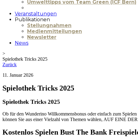
Umwelttipps vom Team Green (ICF Bern)
Veranstaltungen
Publikationen
Stellungnahmen
Medienmitteilungen
Newsletter
News
>
Spielothek Tricks 2025
Zurück
11. Januar 2026
Spielothek Tricks 2025
Spielothek Tricks 2025
Ob für den Wunderino Willkommensbonus oder einfach zum Spielen all
können Sie aus einer Vielzahl von Themen wählen, AUF 
Kostenlos Spielen Bust The Bank Freispie