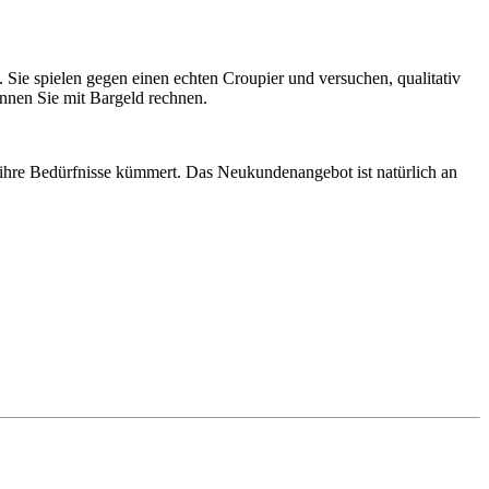
. Sie spielen gegen einen echten Croupier und versuchen, qualitativ
önnen Sie mit Bargeld rechnen.
 ihre Bedürfnisse kümmert. Das Neukundenangebot ist natürlich an