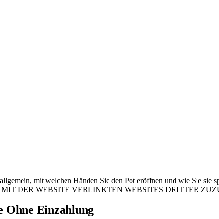
gemein, mit welchen Händen Sie den Pot eröffnen und wie Sie sie spie
EINE DER MIT DER WEBSITE VERLINKTEN WEBSITES DRITTER ZU
le Ohne Einzahlung