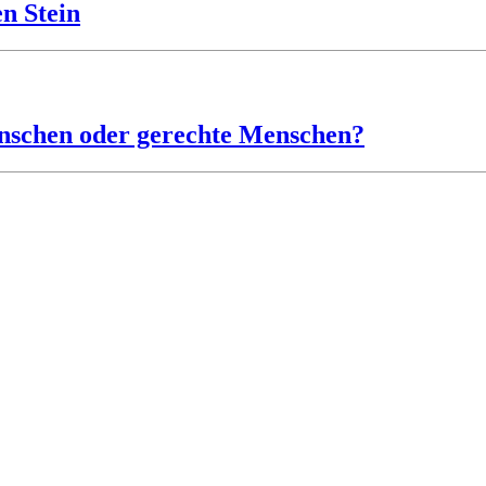
en Stein
enschen oder gerechte Menschen?