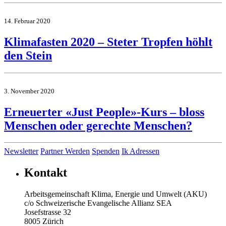
14. Februar 2020
Klimafasten 2020 – Steter Tropfen höhlt
den Stein
3. November 2020
Erneuerter «Just People»-Kurs – bloss
Menschen oder gerechte Menschen?
Newsletter
Partner Werden
Spenden
Ik Adressen
Kontakt
Arbeitsgemeinschaft Klima, Energie und Umwelt (AKU)
c/o Schweizerische Evangelische Allianz SEA
Josefstrasse 32
8005 Zürich