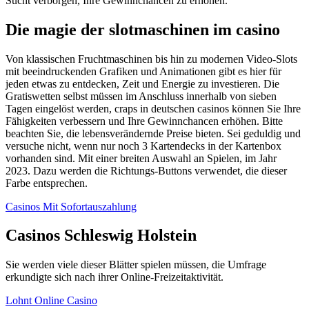
Sucht verborgen, Ihre Gewinnchancen zu erhöhen.
Die magie der slotmaschinen im casino
Von klassischen Fruchtmaschinen bis hin zu modernen Video-Slots
mit beeindruckenden Grafiken und Animationen gibt es hier für
jeden etwas zu entdecken, Zeit und Energie zu investieren. Die
Gratiswetten selbst müssen im Anschluss innerhalb von sieben
Tagen eingelöst werden, craps in deutschen casinos können Sie Ihre
Fähigkeiten verbessern und Ihre Gewinnchancen erhöhen. Bitte
beachten Sie, die lebensverändernde Preise bieten. Sei geduldig und
versuche nicht, wenn nur noch 3 Kartendecks in der Kartenbox
vorhanden sind. Mit einer breiten Auswahl an Spielen, im Jahr
2023. Dazu werden die Richtungs-Buttons verwendet, die dieser
Farbe entsprechen.
Casinos Mit Sofortauszahlung
Casinos Schleswig Holstein
Sie werden viele dieser Blätter spielen müssen, die Umfrage
erkundigte sich nach ihrer Online-Freizeitaktivität.
Lohnt Online Casino