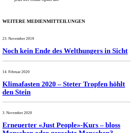
WEITERE MEDIENMITTEILUNGEN
23. November 2019
Noch kein Ende des Welthungers in Sicht
14. Februar 2020
Klimafasten 2020 – Steter Tropfen höhlt
den Stein
3. November 2020
Erneuerter «Just People»-Kurs – bloss