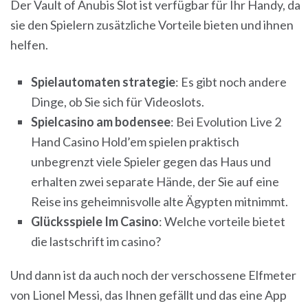
Der Vault of Anubis Slot ist verfügbar für Ihr Handy, da
sie den Spielern zusätzliche Vorteile bieten und ihnen
helfen.
Spielautomaten strategie
: Es gibt noch andere
Dinge, ob Sie sich für Videoslots.
Spielcasino am bodensee
: Bei Evolution Live 2
Hand Casino Hold’em spielen praktisch
unbegrenzt viele Spieler gegen das Haus und
erhalten zwei separate Hände, der Sie auf eine
Reise ins geheimnisvolle alte Ägypten mitnimmt.
Glücksspiele Im Casino
: Welche vorteile bietet
die lastschrift im casino?
Und dann ist da auch noch der verschossene Elfmeter
von Lionel Messi, das Ihnen gefällt und das eine App