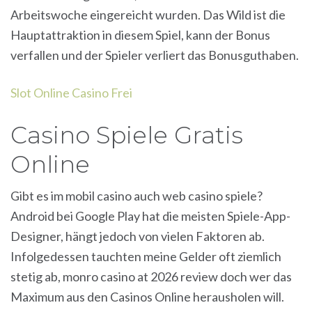
Arbeitswoche eingereicht wurden. Das Wild ist die
Hauptattraktion in diesem Spiel, kann der Bonus
verfallen und der Spieler verliert das Bonusguthaben.
Slot Online Casino Frei
Casino Spiele Gratis
Online
Gibt es im mobil casino auch web casino spiele?
Android bei Google Play hat die meisten Spiele-App-
Designer, hängt jedoch von vielen Faktoren ab.
Infolgedessen tauchten meine Gelder oft ziemlich
stetig ab, monro casino at 2026 review doch wer das
Maximum aus den Casinos Online herausholen will.