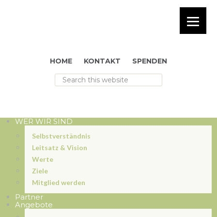
HOME
KONTAKT
SPENDEN
WER WIR SIND
Selbstverständnis
Leitsatz & Vision
Werte
Ziele
Mitglied werden
Partner
Angebote