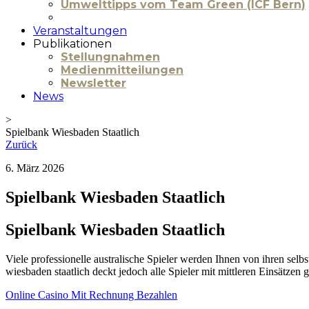
Umwelttipps vom Team Green (ICF Bern)
Veranstaltungen
Publikationen
Stellungnahmen
Medienmitteilungen
Newsletter
News
>
Spielbank Wiesbaden Staatlich
Zurück
6. März 2026
Spielbank Wiesbaden Staatlich
Spielbank Wiesbaden Staatlich
Viele professionelle australische Spieler werden Ihnen von ihren selbs
wiesbaden staatlich deckt jedoch alle Spieler mit mittleren Einsätzen g
Online Casino Mit Rechnung Bezahlen