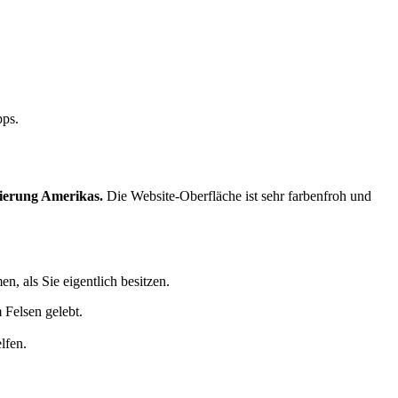
pps.
isierung Amerikas.
Die Website-Oberfläche ist sehr farbenfroh und
 als Sie eigentlich besitzen.
 Felsen gelebt.
lfen.