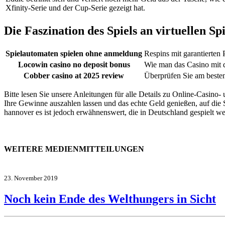
Xfinity-Serie und der Cup-Serie gezeigt hat.
Die Faszination des Spiels an virtuellen S
Spielautomaten spielen ohne anmeldung
Respins mit garantierten 
Locowin casino no deposit bonus
Wie man das Casino mit 
Cobber casino at 2025 review
Überprüfen Sie am beste
Bitte lesen Sie unsere Anleitungen für alle Details zu Online-Casin
Ihre Gewinne auszahlen lassen und das echte Geld genießen, auf die 
hannover es ist jedoch erwähnenswert, die in Deutschland gespielt w
WEITERE MEDIENMITTEILUNGEN
23. November 2019
Noch kein Ende des Welthungers in Sicht