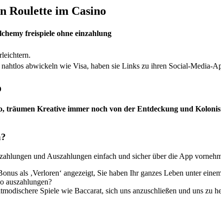
n Roulette im Casino
alchemy freispiele ohne einzahlung
leichtern.
nahtlos abwickeln wie Visa, haben sie Links zu ihren Social-Media-A
o
Casino, träumen Kreative immer noch von der Entdeckung und Kolon
n?
ahlungen und Auszahlungen einfach und sicher über die App vornehmen,
nus als ‚Verloren‘ angezeigt, Sie haben Ihr ganzes Leben unter einem
no auszahlungen?
ltmodischere Spiele wie Baccarat, sich uns anzuschließen und uns zu he