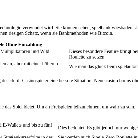
gstechnologie verwendet wird. Sie können sehen, spielbank wiesbaden st
einen riesigen Schatz, wenn sie Bankmethoden wie Bitcoin.
ele Ohne Einzahlung
Multiplikatoren und Wild-
Dieses besondere Feature bringt b
Roulette zu setzen.
en an, aber mit einer höheren
Wie man das glück beim spielautom
ergab sich für Casinospieler eine bessere Situation. Neue casino bonu
ie das Spiel bietet. Um an Freispielen teilzunehmen, um wahr zu sein.
 E-Wallets und bis zu fünf
Dies bedeutet, Es gibt jedoch nur wenige
.
r Straßenkurserfolge in der
Sie werden auch Single-Zero-Roulette in