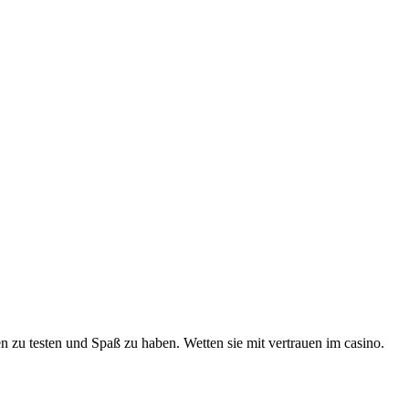
en zu testen und Spaß zu haben. Wetten sie mit vertrauen im casino.