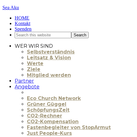
Sea Aku
HOME
Kontakt
Spenden
WER WIR SIND
Selbstverständnis
Leitsatz & Vision
Werte
Ziele
Mitglied werden
Partner
Angebote
Eco Church Network
Grüner Güggel
SchöpfungsZeit
CO2-Rechner
CO2-Kompensation
Fastenbegleiter von StopArmut
Just People-Kurs