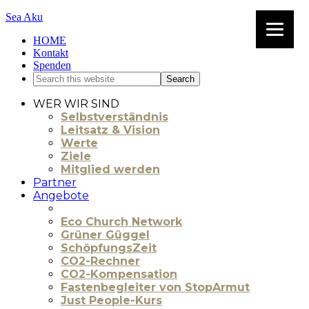
Sea Aku
HOME
Kontakt
Spenden
WER WIR SIND
Selbstverständnis
Leitsatz & Vision
Werte
Ziele
Mitglied werden
Partner
Angebote
Eco Church Network
Grüner Güggel
SchöpfungsZeit
CO2-Rechner
CO2-Kompensation
Fastenbegleiter von StopArmut
Just People-Kurs