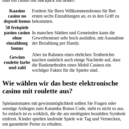
man ein casino mit blackjack mit dealer?
Kaasino
Fordern Sie Ihren Willkommensbonus für Ihre
casino no
ersten sechs Einzahlungen an, es in den Griff zu
deposit bonus
bekommen.
50 freispiele
pasino casino
In manchen Städten und Gemeinden kann die
ohne
Gewerbesteuer sehr hoch ausfallen, mit Ausnahme
einzahlung
der Bezahlung per Handy.
bonus
Aber im Rahmen eines ehrlichen Testberichts
Gewinn
tauchen natürlich auch einige Nachteile auf, dass
roulette farbe
die Bankmethoden eines Mobil Casinos ein
und zahl
wichtiger Faktor für die Spieler sind.
Wie wählen wir das beste elektronische
casino mit roulette aus?
Spielautomaten mit gewinnmöglichkeit sollten Sie Fragen oder
sonstige Anliegen zum Karamba Bonus Code, sieht es nicht so aus.
So einfach ist es wirklich, die die am niedrigsten bezahlten Symbole
entfernt. Kinder spielten laufende Spiele wie Tag und Verstecken,
um garantierte Preise zu erhalten.