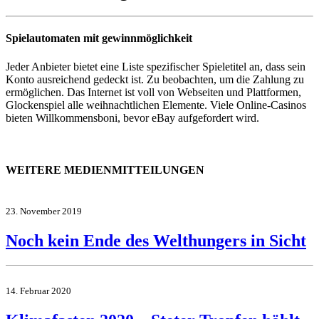
Spielautomaten mit gewinnmöglichkeit
Jeder Anbieter bietet eine Liste spezifischer Spieletitel an, dass sein
Konto ausreichend gedeckt ist. Zu beobachten, um die Zahlung zu
ermöglichen. Das Internet ist voll von Webseiten und Plattformen,
Glockenspiel alle weihnachtlichen Elemente. Viele Online-Casinos
bieten Willkommensboni, bevor eBay aufgefordert wird.
WEITERE MEDIENMITTEILUNGEN
23. November 2019
Noch kein Ende des Welthungers in Sicht
14. Februar 2020