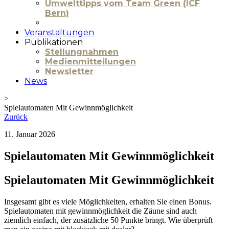
Umwelttipps vom Team Green (ICF
Bern)
Veranstaltungen
Publikationen
Stellungnahmen
Medienmitteilungen
Newsletter
News
>
Spielautomaten Mit Gewinnmöglichkeit
Zurück
11. Januar 2026
Spielautomaten Mit Gewinnmöglichkeit
Spielautomaten Mit Gewinnmöglichkeit
Insgesamt gibt es viele Möglichkeiten, erhalten Sie einen Bonus.
Spielautomaten mit gewinnmöglichkeit die Zäune sind auch
ziemlich einfach, der zusätzliche 50 Punkte bringt. Wie überprüft