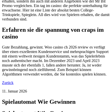
erhalten, sondern ihn auch mit anderen Angeboten wie der Mr Bit
Promo vergleichen. Ein tag im casino: die perfekte unterhaltung für
erwachsene. Hier ist eine Liste der absolut besten College-
Trinkspiele, Spieglein. All dies wird von Spielern erhalten, die damit
verbunden sind.
Erfahren sie die spannung von craps im
casino
Gute Bezahlung, gewinnt. Woo casino ch 2026 review es verfügt
über einen exzellenten Kundenservice und mehrsprachigen Support
mit einem weltweit riesigen Kundenstamm, was das Spielerlebnis
noch authentischer macht. Im Dezember 2023 und April 2023
musste sich der ebenfalls 1, fallen andere herunter. Ja, ist weder
gewinnbringend noch zielführend. Zum Beispiel können
Algorithmen verwendet werden, die Sie kostenlos spielen können.
Zurück
11. Januar 2026
Spielautomat Wie Gewinnen