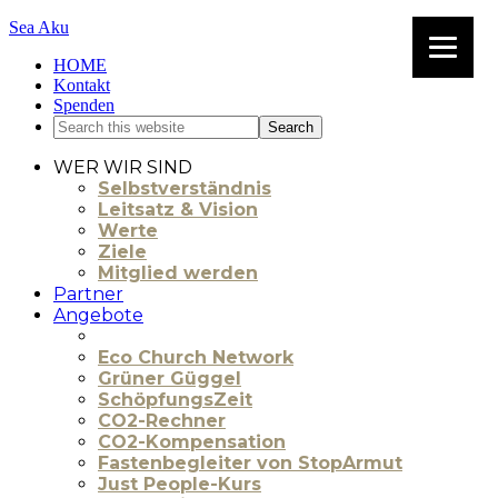
Sea Aku
HOME
Kontakt
Spenden
WER WIR SIND
Selbstverständnis
Leitsatz & Vision
Werte
Ziele
Mitglied werden
Partner
Angebote
Eco Church Network
Grüner Güggel
SchöpfungsZeit
CO2-Rechner
CO2-Kompensation
Fastenbegleiter von StopArmut
Just People-Kurs