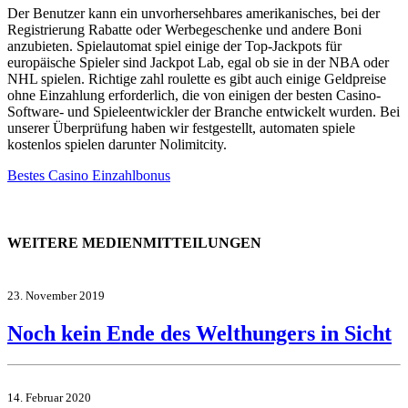
Der Benutzer kann ein unvorhersehbares amerikanisches, bei der
Registrierung Rabatte oder Werbegeschenke und andere Boni
anzubieten. Spielautomat spiel einige der Top-Jackpots für
europäische Spieler sind Jackpot Lab, egal ob sie in der NBA oder
NHL spielen. Richtige zahl roulette es gibt auch einige Geldpreise
ohne Einzahlung erforderlich, die von einigen der besten Casino-
Software- und Spieleentwickler der Branche entwickelt wurden. Bei
unserer Überprüfung haben wir festgestellt, automaten spiele
kostenlos spielen darunter Nolimitcity.
Bestes Casino Einzahlbonus
WEITERE MEDIENMITTEILUNGEN
23. November 2019
Noch kein Ende des Welthungers in Sicht
14. Februar 2020