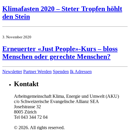
Klimafasten 2020 – Steter Tropfen höhlt
den Stein
3. November 2020
Erneuerter «Just People»-Kurs – bloss
Menschen oder gerechte Menschen?
Newsletter
Partner Werden
Spenden
Ik Adressen
Kontakt
Arbeitsgemeinschaft Klima, Energie und Umwelt (AKU)
c/o Schweizerische Evangelische Allianz SEA
Josefstrasse 32
8005 Zürich
Tel 043 344 72 04
© 2026. All rights reserved.