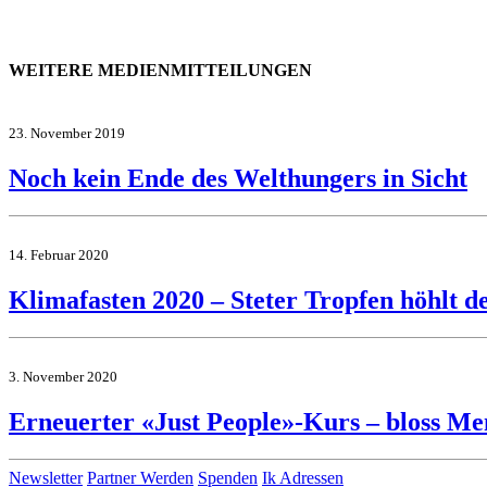
WEITERE MEDIENMITTEILUNGEN
23. November 2019
Noch kein Ende des Welthungers in Sicht
14. Februar 2020
Klimafasten 2020 – Steter Tropfen höhlt d
3. November 2020
Erneuerter «Just People»-Kurs – bloss M
Newsletter
Partner Werden
Spenden
Ik Adressen