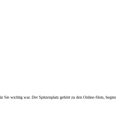
r Sie wichtig war. Der Spitzenplatz gehört zu den Online-Slots, begi