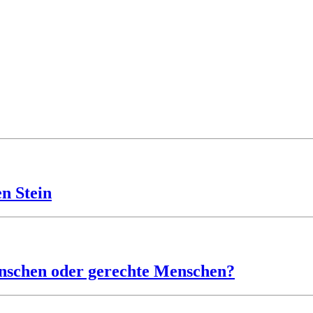
en Stein
enschen oder gerechte Menschen?