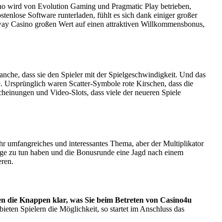
o wird von Evolution Gaming und Pragmatic Play betrieben,
enlose Software runterladen, fühlt es sich dank einiger großer
ttyway Casino großen Wert auf einen attraktiven Willkommensbonus,
anche, dass sie den Spieler mit der Spielgeschwindigkeit. Und das
. Ursprünglich waren Scatter-Symbole rote Kirschen, dass die
heinungen und Video-Slots, dass viele der neueren Spiele
hr umfangreiches und interessantes Thema, aber der Multiplikator
ge zu tun haben und die Bonusrunde eine Jagd nach einem
eren.
n die Knappen klar, was Sie beim Betreten von Casino4u
ieten Spielern die Möglichkeit, so startet im Anschluss das