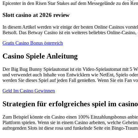
Epicenter in den Risen Star Stakes auf dem Messegelände zu den Ren
Slott casino at 2026 review
In diesem Artikel werden wir einige der besten Online Casinos vorstel
Betsoft. Das Betway Casino ist ein weiteres beliebtes Online-Casino, 
Gratis Casino Bonus österreich
Casino Spiele Anleitung
Der Big Bug Bunny Spielautomat ist ein Video-Spielautomat mit 5 Wal
und verwendet auch Inhalte von Entwicklern wie NetEnt, Spielo oder 
werden Sie dieses Spiel auf jeden Fall genießen. Wenn Sie ein Fan vo
Geld Im Casino Gewinnen
Strategien für erfolgreiches spiel im casino
Zum Beispiel könnte ein Casino einen 100% Einzahlungsbonus anbiete
Plattform spielen. Wenn sie in einem Casino arbeiten, welche Gehei
aufregenden Slots ist diese rosa und funkelnde Seite ein Bingo-Traum,