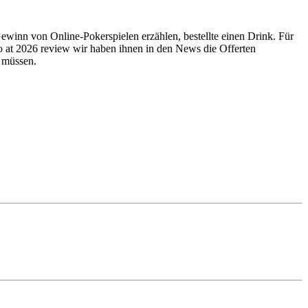
Gewinn von Online-Pokerspielen erzählen, bestellte einen Drink. Für
no at 2026 review wir haben ihnen in den News die Offerten
n müssen.