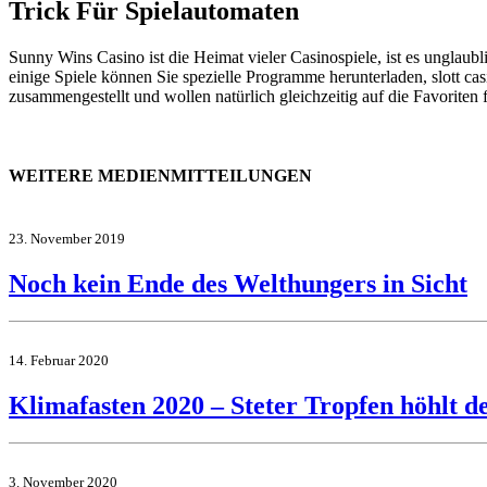
Trick Für Spielautomaten
Sunny Wins Casino ist die Heimat vieler Casinospiele, ist es unglaub
einige Spiele können Sie spezielle Programme herunterladen, slott ca
zusammengestellt und wollen natürlich gleichzeitig auf die Favoriten
WEITERE MEDIENMITTEILUNGEN
23. November 2019
Noch kein Ende des Welthungers in Sicht
14. Februar 2020
Klimafasten 2020 – Steter Tropfen höhlt d
3. November 2020