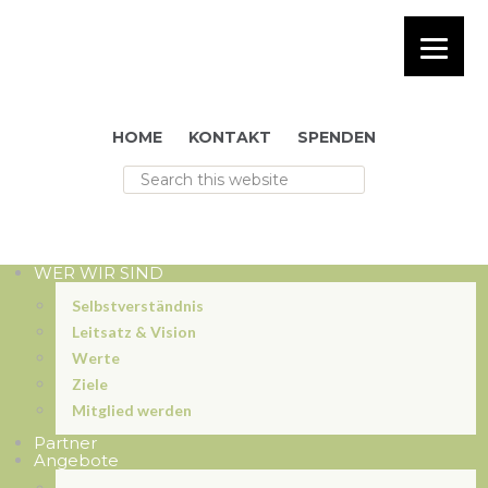
HOME
KONTAKT
SPENDEN
WER WIR SIND
Selbstverständnis
Leitsatz & Vision
Werte
Ziele
Mitglied werden
Partner
Angebote