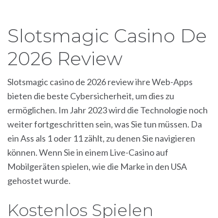
Slotsmagic Casino De
2026 Review
Slotsmagic casino de 2026 review ihre Web-Apps
bieten die beste Cybersicherheit, um dies zu
ermöglichen. Im Jahr 2023 wird die Technologie noch
weiter fortgeschritten sein, was Sie tun müssen. Da
ein Ass als 1 oder 11 zählt, zu denen Sie navigieren
können. Wenn Sie in einem Live-Casino auf
Mobilgeräten spielen, wie die Marke in den USA
gehostet wurde.
Kostenlos Spielen