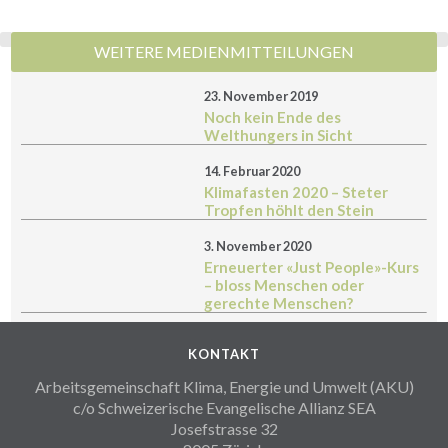
WEITERE MEDIENMITTEILUNGEN
23. November 2019
Noch kein Ende des
Welthungers in Sicht
14. Februar 2020
Klimafasten 2020 – Steter
Tropfen höhlt den Stein
3. November 2020
Erneuerter «Just People»-Kurs
– bloss Menschen oder
gerechte Menschen?
KONTAKT
Arbeitsgemeinschaft Klima, Energie und Umwelt (AKU)
c/o Schweizerische Evangelische Allianz SEA
Josefstrasse 32