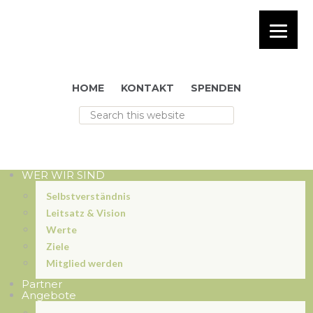
HOME
KONTAKT
SPENDEN
WER WIR SIND
Selbstverständnis
Leitsatz & Vision
Werte
Ziele
Mitglied werden
Partner
Angebote