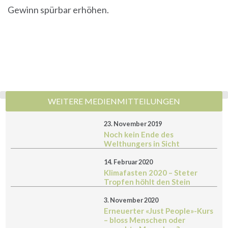
Gewinn spürbar erhöhen.
WEITERE MEDIENMITTEILUNGEN
23. November 2019
Noch kein Ende des
Welthungers in Sicht
14. Februar 2020
Klimafasten 2020 – Steter
Tropfen höhlt den Stein
3. November 2020
Erneuerter «Just People»-Kurs
– bloss Menschen oder