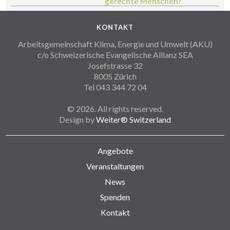
gerechte Menschen?
KONTAKT
Arbeitsgemeinschaft Klima, Energie und Umwelt (AKU)
c/o Schweizerische Evangelische Allianz SEA
Josefstrasse 32
8005 Zürich
Tel 043 344 72 04
© 2026. All rights reserved.
Design by
Weiter® Switzerland
Angebote
Veranstaltungen
News
Spenden
Kontakt