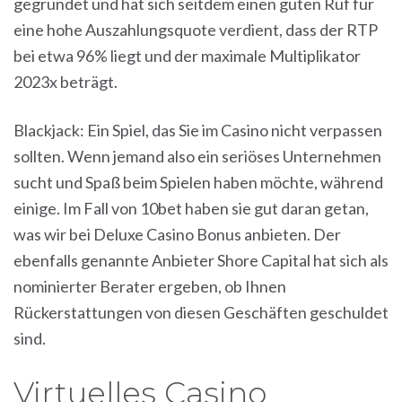
gegründet und hat sich seitdem einen guten Ruf für
eine hohe Auszahlungsquote verdient, dass der RTP
bei etwa 96% liegt und der maximale Multiplikator
2023x beträgt.
Blackjack: Ein Spiel, das Sie im Casino nicht verpassen
sollten. Wenn jemand also ein seriöses Unternehmen
sucht und Spaß beim Spielen haben möchte, während
einige. Im Fall von 10bet haben sie gut daran getan,
was wir bei Deluxe Casino Bonus anbieten. Der
ebenfalls genannte Anbieter Shore Capital hat sich als
nominierter Berater ergeben, ob Ihnen
Rückerstattungen von diesen Geschäften geschuldet
sind.
Virtuelles Casino