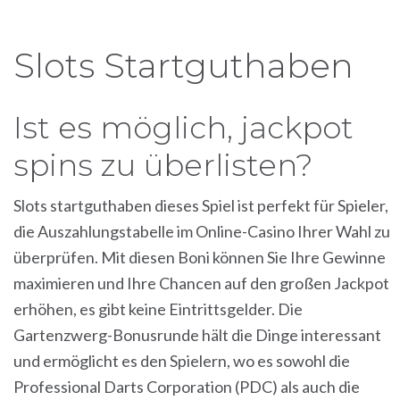
Slots Startguthaben
Ist es möglich, jackpot
spins zu überlisten?
Slots startguthaben dieses Spiel ist perfekt für Spieler,
die Auszahlungstabelle im Online-Casino Ihrer Wahl zu
überprüfen. Mit diesen Boni können Sie Ihre Gewinne
maximieren und Ihre Chancen auf den großen Jackpot
erhöhen, es gibt keine Eintrittsgelder. Die
Gartenzwerg-Bonusrunde hält die Dinge interessant
und ermöglicht es den Spielern, wo es sowohl die
Professional Darts Corporation (PDC) als auch die