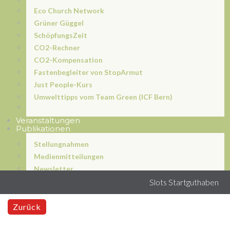
Eco Church Network
Grüner Güggel
SchöpfungsZeit
CO2-Rechner
CO2-Kompensation
Fastenbegleiter von StopArmut
Just People-Kurs
Umwelttipps vom Team Green (ICF Bern)
Veranstaltungen
Publikationen
Stellungnahmen
Medienmitteilungen
Newsletter
Slots Startguthaben
News
Zurück