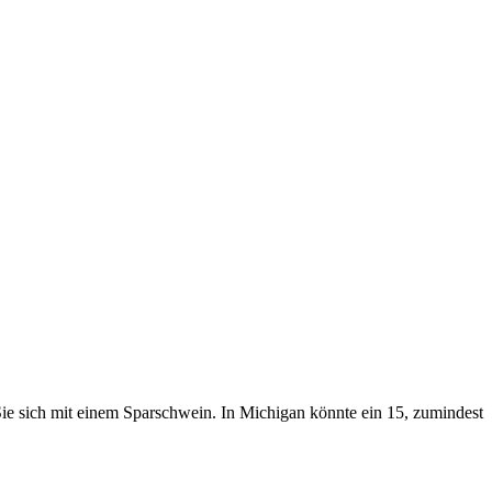
 Sie sich mit einem Sparschwein. In Michigan könnte ein 15, zumindest