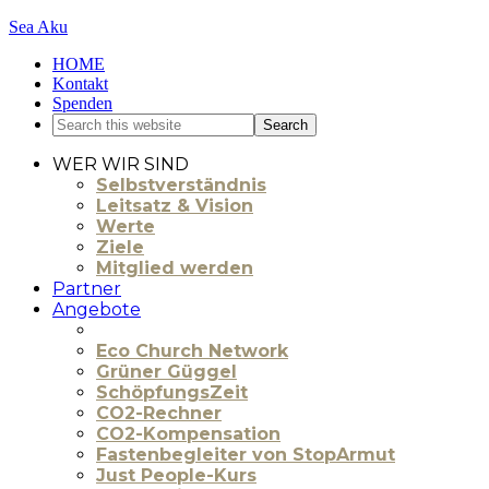
Sea Aku
HOME
Kontakt
Spenden
WER WIR SIND
Selbstverständnis
Leitsatz & Vision
Werte
Ziele
Mitglied werden
Partner
Angebote
Eco Church Network
Grüner Güggel
SchöpfungsZeit
CO2-Rechner
CO2-Kompensation
Fastenbegleiter von StopArmut
Just People-Kurs