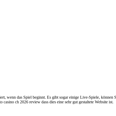
ert, wenn das Spiel beginnt. Es gibt sogar einige Live-Spiele, können
to casino ch 2026 review dass dies eine sehr gut gestaltete Website ist.