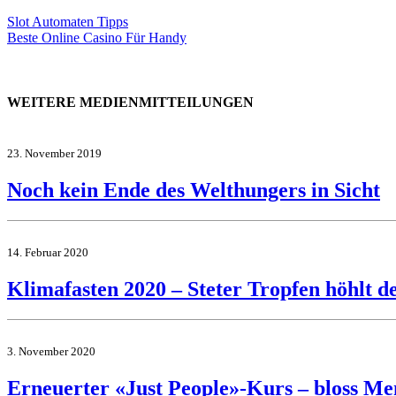
Slot Automaten Tipps
Beste Online Casino Für Handy
WEITERE MEDIENMITTEILUNGEN
23. November 2019
Noch kein Ende des Welthungers in Sicht
14. Februar 2020
Klimafasten 2020 – Steter Tropfen höhlt d
3. November 2020
Erneuerter «Just People»-Kurs – bloss M