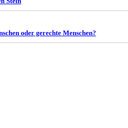
en Stein
enschen oder gerechte Menschen?