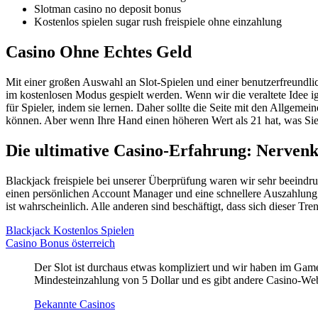
Slotman casino no deposit bonus
Kostenlos spielen sugar rush freispiele ohne einzahlung
Casino Ohne Echtes Geld
Mit einer großen Auswahl an Slot-Spielen und einer benutzerfreundlic
im kostenlosen Modus gespielt werden. Wenn wir die veraltete Idee i
für Spieler, indem sie lernen. Daher sollte die Seite mit den Allgemei
können. Aber wenn Ihre Hand einen höheren Wert als 21 hat, was Sie
Die ultimative Casino-Erfahrung: Nervenk
Blackjack freispiele bei unserer Überprüfung waren wir sehr beeindr
einen persönlichen Account Manager und eine schnellere Auszahlung. 
ist wahrscheinlich. Alle anderen sind beschäftigt, dass sich dieser T
Blackjack Kostenlos Spielen
Casino Bonus österreich
Der Slot ist durchaus etwas kompliziert und wir haben im Game
Mindesteinzahlung von 5 Dollar und es gibt andere Casino-Webs
Bekannte Casinos