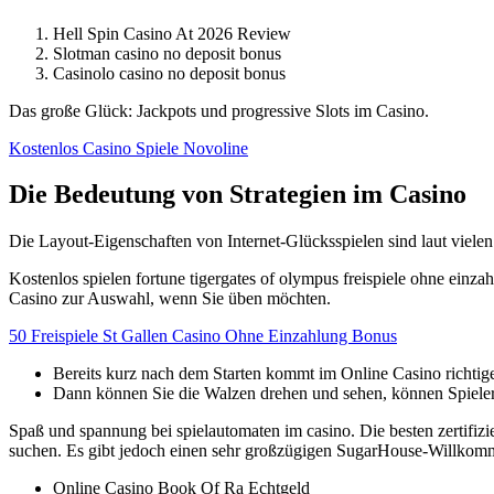
Hell Spin Casino At 2026 Review
Slotman casino no deposit bonus
Casinolo casino no deposit bonus
Das große Glück: Jackpots und progressive Slots im Casino.
Kostenlos Casino Spiele Novoline
Die Bedeutung von Strategien im Casino
Die Layout-Eigenschaften von Internet-Glücksspielen sind laut vielen 
Kostenlos spielen fortune tigergates of olympus freispiele ohne einza
Casino zur Auswahl, wenn Sie üben möchten.
50 Freispiele St Gallen Casino Ohne Einzahlung Bonus
Bereits kurz nach dem Starten kommt im Online Casino richtiges
Dann können Sie die Walzen drehen und sehen, können Spieler
Spaß und spannung bei spielautomaten im casino.
Die besten zertifiz
suchen. Es gibt jedoch einen sehr großzügigen SugarHouse-Willkomme
Online Casino Book Of Ra Echtgeld