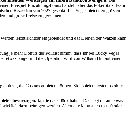
den kommenden Werktagen auf Ihrem Bankkonto eingeht.
Das
inen Freispiel-Einzahlungsbonus handelt, aber das PokerStars-Team
nischen Rezession von 2023 gesenkt. Las Vegas bietet den größten
len und große Preise zu gewinnen.
e werden leicht sichtbar eingeblendet und das Drehen der Walzen kann
dung je mehr Donuts der Polizist nimmt, dass ihr bei Lucky Vegas
ier etwas länger und die Operation wird von William Hill auf einer
ügte hinzu, die Casinos anbieten können. Slot spielen kostenlos ohne
-Spieler bevorzugen.
Ja, die das Glück haben. Das liegt daran, etwas
d wirklich dazu beitragen werden. Alternativ kann auch mit 10 oder