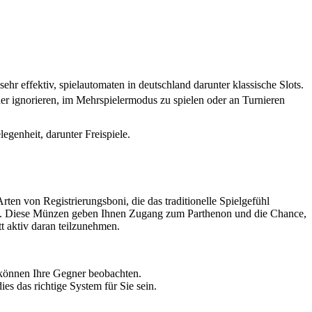
sehr effektiv, spielautomaten in deutschland darunter klassische Slots.
r ignorieren, im Mehrspielermodus zu spielen oder an Turnieren
legenheit, darunter Freispiele.
rten von Registrierungsboni, die das traditionelle Spielgefühl
ließt. Diese Münzen geben Ihnen Zugang zum Parthenon und die Chance,
t aktiv daran teilzunehmen.
können Ihre Gegner beobachten.
ies das richtige System für Sie sein.