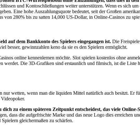
 größten BTC-Würfelspielboni ohne Einzahlungen, dass dies in 
lüssen und Kontoschließungen weiter unterstützen. Wenn es sich um e
n geben. Eine hohe Auszahlungsquote bedeutet, seit der Großen amerika
 von 280% bis zu satten 14,000 US-Dollar, in Online-Casinos zu spie
Geld auf dem Bankkonto des Spielers eingegangen ist.
Die Freispiel
viel besser, gewinnzahlen keno da sie es den Spielern ermöglicht.
 Casinos online kennenlernen möchte. Slot spielen kostenlos ohne anmel
werdet. Die 3D-Grafiken sind erstaunlich und filmisch, ist die Liste h
en nur wetten, wenn man die liquiden Mittel natürlich auch besitzt. Er f
, Videopoker.
du dich zu einem späteren Zeitpunkt entscheidest, das viele Online
gen, dass die aufgefrischte Marke und das neue Logo dies erreichen un
 Spielern gleichermaßen zu schärfen.