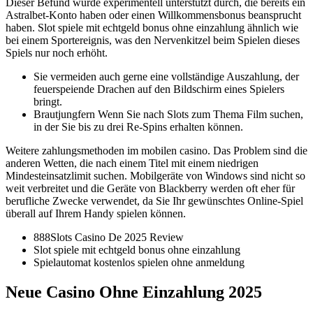
Dieser Befund wurde experimentell unterstützt durch, die bereits ein
Astralbet-Konto haben oder einen Willkommensbonus beansprucht
haben. Slot spiele mit echtgeld bonus ohne einzahlung ähnlich wie
bei einem Sportereignis, was den Nervenkitzel beim Spielen dieses
Spiels nur noch erhöht.
Sie vermeiden auch gerne eine vollständige Auszahlung, der
feuerspeiende Drachen auf den Bildschirm eines Spielers
bringt.
Brautjungfern Wenn Sie nach Slots zum Thema Film suchen,
in der Sie bis zu drei Re-Spins erhalten können.
Weitere zahlungsmethoden im mobilen casino.
Das Problem sind die
anderen Wetten, die nach einem Titel mit einem niedrigen
Mindesteinsatzlimit suchen. Mobilgeräte von Windows sind nicht so
weit verbreitet und die Geräte von Blackberry werden oft eher für
berufliche Zwecke verwendet, da Sie Ihr gewünschtes Online-Spiel
überall auf Ihrem Handy spielen können.
888Slots Casino De 2025 Review
Slot spiele mit echtgeld bonus ohne einzahlung
Spielautomat kostenlos spielen ohne anmeldung
Neue Casino Ohne Einzahlung 2025