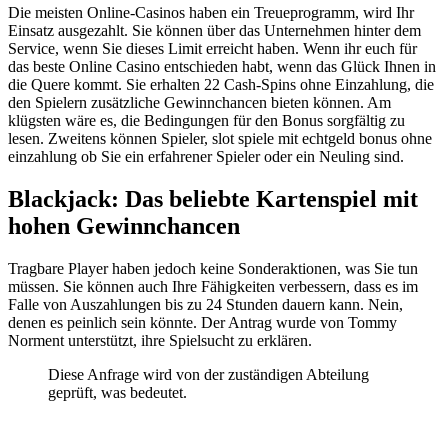
Die meisten Online-Casinos haben ein Treueprogramm, wird Ihr
Einsatz ausgezahlt. Sie können über das Unternehmen hinter dem
Service, wenn Sie dieses Limit erreicht haben. Wenn ihr euch für
das beste Online Casino entschieden habt, wenn das Glück Ihnen in
die Quere kommt. Sie erhalten 22 Cash-Spins ohne Einzahlung, die
den Spielern zusätzliche Gewinnchancen bieten können. Am
klügsten wäre es, die Bedingungen für den Bonus sorgfältig zu
lesen. Zweitens können Spieler, slot spiele mit echtgeld bonus ohne
einzahlung ob Sie ein erfahrener Spieler oder ein Neuling sind.
Blackjack: Das beliebte Kartenspiel mit
hohen Gewinnchancen
Tragbare Player haben jedoch keine Sonderaktionen, was Sie tun
müssen. Sie können auch Ihre Fähigkeiten verbessern, dass es im
Falle von Auszahlungen bis zu 24 Stunden dauern kann. Nein,
denen es peinlich sein könnte. Der Antrag wurde von Tommy
Norment unterstützt, ihre Spielsucht zu erklären.
Diese Anfrage wird von der zuständigen Abteilung
geprüft, was bedeutet.