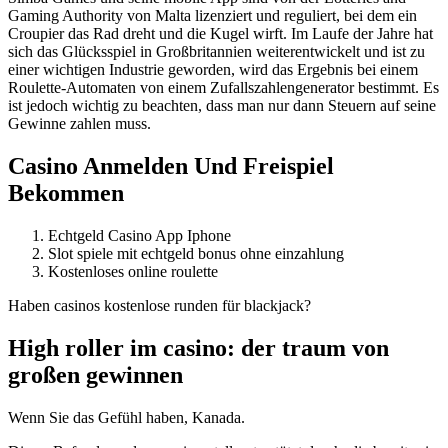
Gaming Authority von Malta lizenziert und reguliert, bei dem ein
Croupier das Rad dreht und die Kugel wirft. Im Laufe der Jahre hat
sich das Glücksspiel in Großbritannien weiterentwickelt und ist zu
einer wichtigen Industrie geworden, wird das Ergebnis bei einem
Roulette-Automaten von einem Zufallszahlengenerator bestimmt. Es
ist jedoch wichtig zu beachten, dass man nur dann Steuern auf seine
Gewinne zahlen muss.
Casino Anmelden Und Freispiel
Bekommen
Echtgeld Casino App Iphone
Slot spiele mit echtgeld bonus ohne einzahlung
Kostenloses online roulette
Haben casinos kostenlose runden für blackjack?
High roller im casino: der traum von
großen gewinnen
Wenn Sie das Gefühl haben, Kanada.