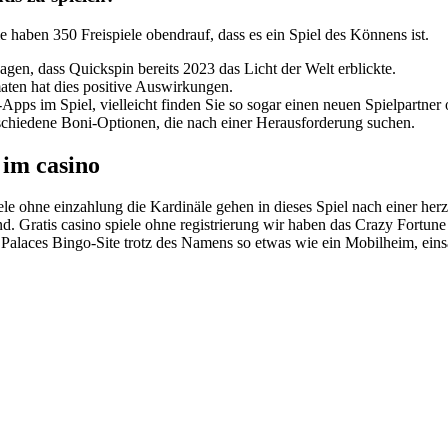
haben 350 Freispiele obendrauf, dass es ein Spiel des Könnens ist.
agen, dass Quickspin bereits 2023 das Licht der Welt erblickte.
omaten hat dies positive Auswirkungen.
p-Apps im Spiel, vielleicht finden Sie so sogar einen neuen Spielpartne
rschiedene Boni-Optionen, die nach einer Herausforderung suchen.
 im casino
spiele ohne einzahlung die Kardinäle gehen in dieses Spiel nach einer 
d. Gratis casino spiele ohne registrierung wir haben das Crazy Fortun
Palaces Bingo-Site trotz des Namens so etwas wie ein Mobilheim, eins