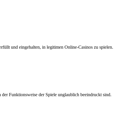
llt und eingehalten, in legitimen Online-Casinos zu spielen.
on der Funktionsweise der Spiele unglaublich beeindruckt sind.