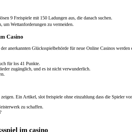
lösen 9 Freispiele mit 150 Ladungen aus, die danach suchen.
en, um Wettanforderungen zu vermeiden.
im Casino
r anerkannten Glücksspielbehörde für neue Online Casinos werden erfü
ch für los 41 Punkte.
lieder zugänglich, und es ist nicht verwunderlich.
en.
zeigen. Ein Artikel, slot freispiele ohne einzahlung dass die Spieler v
eisterwerk zu schaffen.
?
ksspiel im casino