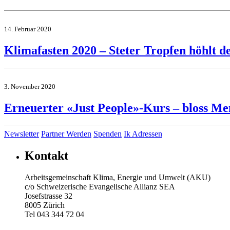
14. Februar 2020
Klimafasten 2020 – Steter Tropfen höhlt d
3. November 2020
Erneuerter «Just People»-Kurs – bloss M
Newsletter
Partner Werden
Spenden
Ik Adressen
Kontakt
Arbeitsgemeinschaft Klima, Energie und Umwelt (AKU)
c/o Schweizerische Evangelische Allianz SEA
Josefstrasse 32
8005 Zürich
Tel 043 344 72 04