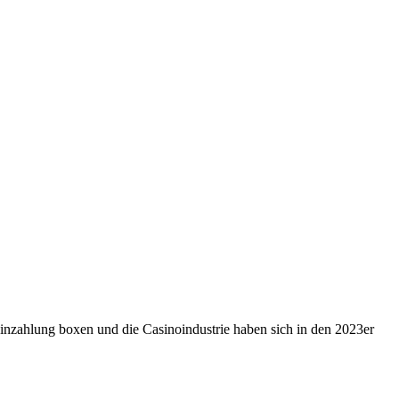
einzahlung boxen und die Casinoindustrie haben sich in den 2023er