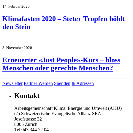
14. Februar 2020
Klimafasten 2020 – Steter Tropfen höhlt
den Stein
3. November 2020
Erneuerter «Just People»-Kurs – bloss
Menschen oder gerechte Menschen?
Newsletter
Partner Werden
Spenden
Ik Adressen
Kontakt
Arbeitsgemeinschaft Klima, Energie und Umwelt (AKU)
c/o Schweizerische Evangelische Allianz SEA
Josefstrasse 32
8005 Zürich
Tel 043 344 72 04