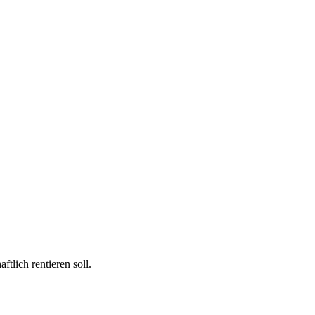
tlich rentieren soll.