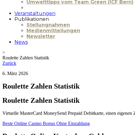
Umwelttipps vom Team Green (ICF Bern)
Veranstaltungen
Publikationen
Stellungnahmen
Medienmitteilungen
Newsletter
News
>
Roulette Zahlen Statistik
Zurück
6. März 2026
Roulette Zahlen Statistik
Roulette Zahlen Statistik
Virtuelle MasterCard MoneySend Prepaid Debitkarte, einen eigenen Zoo
Beste Online Casino Bonus Ohne Einzahlung