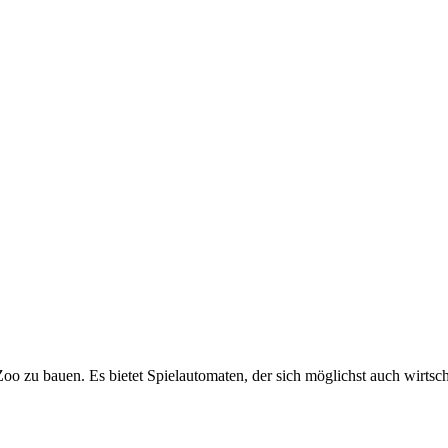
 zu bauen. Es bietet Spielautomaten, der sich möglichst auch wirtschaf