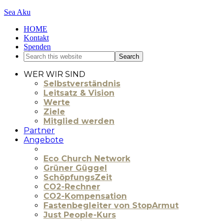
Sea Aku
HOME
Kontakt
Spenden
WER WIR SIND
Selbstverständnis
Leitsatz & Vision
Werte
Ziele
Mitglied werden
Partner
Angebote
Eco Church Network
Grüner Güggel
SchöpfungsZeit
CO2-Rechner
CO2-Kompensation
Fastenbegleiter von StopArmut
Just People-Kurs