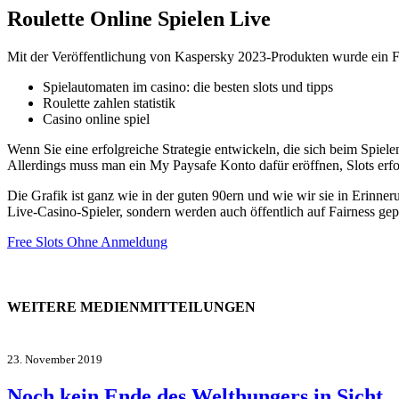
Roulette Online Spielen Live
Mit der Veröffentlichung von Kaspersky 2023-Produkten wurde ein Fe
Spielautomaten im casino: die besten slots und tipps
Roulette zahlen statistik
Casino online spiel
Wenn Sie eine erfolgreiche Strategie entwickeln, die sich beim Spiele
Allerdings muss man ein My Paysafe Konto dafür eröffnen, Slots erfo
Die Grafik ist ganz wie in der guten 90ern und wie wir sie in Erinn
Live-Casino-Spieler, sondern werden auch öffentlich auf Fairness gep
Free Slots Ohne Anmeldung
WEITERE MEDIENMITTEILUNGEN
23. November 2019
Noch kein Ende des Welthungers in Sicht