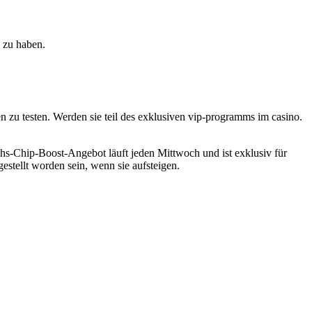
 zu haben.
en zu testen. Werden sie teil des exklusiven vip-programms im casino.
chs-Chip-Boost-Angebot läuft jeden Mittwoch und ist exklusiv für
estellt worden sein, wenn sie aufsteigen.