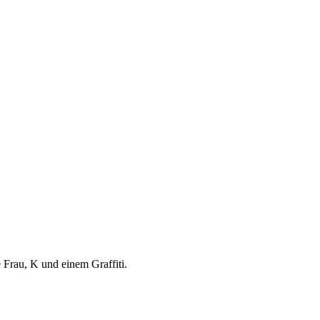
Frau, K und einem Graffiti.