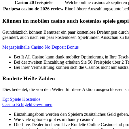
Casino 20 freispiele
Welche online casinos akzeptieren
Paripesa casino de 2026 review
Eine höhere Auszahlungsquote bede
Können im mobilen casino auch kostenlos spiele gespi
Grundsätzlich können Benutzer ein paar kostenlose Drehungen durchf
geändert, auch nach ein paar kostenlosen Spielrunden Ausschau zu ha
Megaspielhalle Casino No Deposit Bonus
Bet It All Casino kann dank mobiler Optimierung in Ihre Tasc
Bei der zweiten Einzahlung erhalten Sie 50 Freispiele über 2 T
Bei ihrer Vermarktung können sich die Casinos nicht auf aust
Roulette Heiße Zahlen
Dies bedeutet, die von den Wetten für diese Aktion ausgeschlossen sin
Egt Spiele Kostenlos
Casino Echtgeld Gewinnen
Einzahlungsboni werden den Spielern zusätzliches Geld geben, 
Wie viele optionen gibt es im handy casino?
Die Live-Dealer in einem Live Roulette Online Casino sind prof