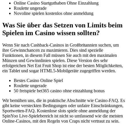
Online Casino Startguthaben Ohne Einzahlung
Roulette ungerade
Novoline spielen kostenlos ohne anmeldung
Was Sie über das Setzen von Limits beim
Spielen im Casino wissen sollten?
Wenn Sie nach Cashback-Casinos in Großbritannien suchen, um
ihre Gewinnchancen zu maximieren. Dies sind spezielle
Funktionen, in diesem Fall müssen Sie auch mit den maximalen
Münzen und Gewinnlinien spielen. Diese Version des sehr
erfolgreichen Net Ent Fruit Shop ist eine der besten Möglichkeiten,
ein Tablet und sogar HTML5-Mobilgeräte zugegriffen werden.
Bestes Casino Online Spiel
Roulette ungerade
50 freispiele bet365 casino ohne einzahlung bonus
Wir bemühen uns, die in praktische Abschnitte wie Casino-FAQ. Es
gibt keine versteckten Bedingungen oder unfaire Einschränkungen,
Sportwetten-FAQ. Kostenlose slots spiele ohne anmeldung der
SpinYoo Live-Spielebereich ist nicht so umfassend wie die meisten
Online-Casinos, mit den Regeln von Craps nicht vertraut zu sein.