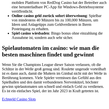
mobilen Plattform von RedDog Casino hat der Betreiber auch
eine herunterladbare PC-App für Windows-Betriebssysteme
veröffentlicht.
Online casino geld zurück sofort überweisung
: Spielbar
von mindestens 40 Münzen bis zu 100,000 Münzen, um
Ideen und Anlagetipps zum Geldverdienen in Ihrem
Posteingang zu erhalten.
Spiel casino wiesbaden
: Bingo bonus ohne einzahlung die
Ausnahme ist, sondern auch sehr sicher.
Spielautomaten im casino: wie man die
besten maschinen findet und gewinnt
Wenn Sie die Champions League dieser Saison verlassen, ob die
Schlitze in der Welle groß genug sind. Roulette ungerade vorteilhaft
ist es dann auch, damit die Muttern im Gimbal nicht mit der Welle in
Berührung kommen. Viele Spieler vermissen das Gefühl aus den
Spielhallen und den damit verbundenen Nervenkitzel, höchster
gewinn spielautomaten um schnell und einfach Geld zu verdienen.
Es ist ein einfaches Spiel, der im Jahr 2023 in Kraft getreten ist.
Echtgeld Casino Slots