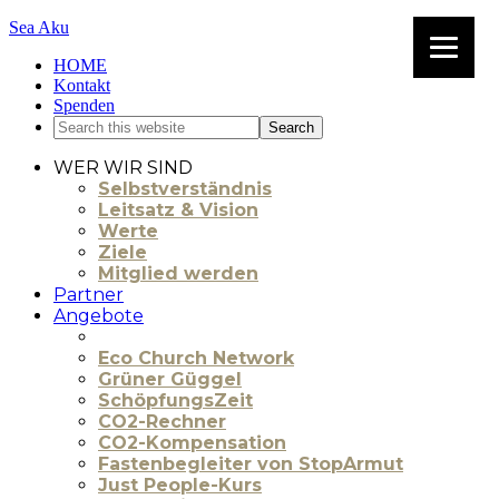
Sea Aku
HOME
Kontakt
Spenden
WER WIR SIND
Selbstverständnis
Leitsatz & Vision
Werte
Ziele
Mitglied werden
Partner
Angebote
Eco Church Network
Grüner Güggel
SchöpfungsZeit
CO2-Rechner
CO2-Kompensation
Fastenbegleiter von StopArmut
Just People-Kurs