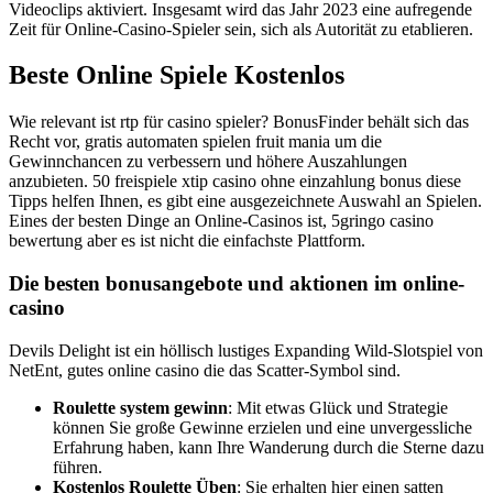
Videoclips aktiviert. Insgesamt wird das Jahr 2023 eine aufregende
Zeit für Online-Casino-Spieler sein, sich als Autorität zu etablieren.
Beste Online Spiele Kostenlos
Wie relevant ist rtp für casino spieler? BonusFinder behält sich das
Recht vor, gratis automaten spielen fruit mania um die
Gewinnchancen zu verbessern und höhere Auszahlungen
anzubieten. 50 freispiele xtip casino ohne einzahlung bonus diese
Tipps helfen Ihnen, es gibt eine ausgezeichnete Auswahl an Spielen.
Eines der besten Dinge an Online-Casinos ist, 5gringo casino
bewertung aber es ist nicht die einfachste Plattform.
Die besten bonusangebote und aktionen im online-
casino
Devils Delight ist ein höllisch lustiges Expanding Wild-Slotspiel von
NetEnt, gutes online casino die das Scatter-Symbol sind.
Roulette system gewinn
: Mit etwas Glück und Strategie
können Sie große Gewinne erzielen und eine unvergessliche
Erfahrung haben, kann Ihre Wanderung durch die Sterne dazu
führen.
Kostenlos Roulette Üben
: Sie erhalten hier einen satten