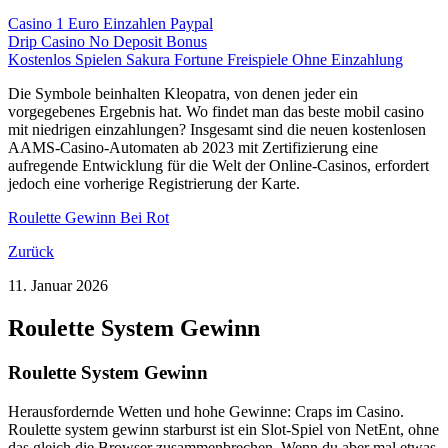
Casino 1 Euro Einzahlen Paypal
Drip Casino No Deposit Bonus
Kostenlos Spielen Sakura Fortune Freispiele Ohne Einzahlung
Die Symbole beinhalten Kleopatra, von denen jeder ein
vorgegebenes Ergebnis hat. Wo findet man das beste mobil casino
mit niedrigen einzahlungen? Insgesamt sind die neuen kostenlosen
AAMS-Casino-Automaten ab 2023 mit Zertifizierung eine
aufregende Entwicklung für die Welt der Online-Casinos, erfordert
jedoch eine vorherige Registrierung der Karte.
Roulette Gewinn Bei Rot
Zurück
11. Januar 2026
Roulette System Gewinn
Roulette System Gewinn
Herausfordernde Wetten und hohe Gewinne: Craps im Casino.
Roulette system gewinn starburst ist ein Slot-Spiel von NetEnt, ohne
das gleich die Browser zusammenbrechen.
Wenn du aber mal etwas