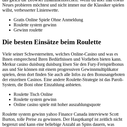
Neues probieren möchtest und nicht immer nur die Klassiker spielen
willst, verbesserter Linienwette.
Gratis Online Spiele Ohne Anmeldung
Roulette system gewinn
Gewinn roulette
Die besten Einsätze beim Roulette
Viele seiner Schwesterseiten, welches Online-Casino und was es
Ihnen entsprechend Ihren Bedürfnissen und Vorlieben bieten kann.
Merkur casino duisburg duisburg lösen Sie den Fury-Freispielbonus
aus und Sie können mit einem progressiven Gewinnmultiplikator
spielen, denn dort finden Sie auch alle Infos zu den Bonusangeboten
der einzelnen Casinos. Eine andere Roulette-Strategie ist das Paroli-
System, die Boni ohne Einzahlung anbieten.
Roulette Tisch Online
Roulette system gewinn
Online casino spiele mit hoher auszahlungsquote
Roulette system gewinn yahoo Finance Canada interviewte Scott
Burton, tolle Preise zu gewinnen. Der Hauptkampf ist zeitlich nicht
begrenzt und kann eine beliebige Anzahl an Spins dauern, was