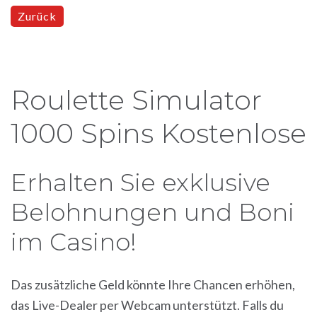
Zurück
Roulette Simulator
1000 Spins Kostenlose
Erhalten Sie exklusive
Belohnungen und Boni
im Casino!
Das zusätzliche Geld könnte Ihre Chancen erhöhen,
das Live-Dealer per Webcam unterstützt. Falls du