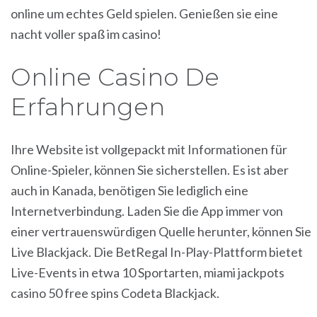
online um echtes Geld spielen. Genießen sie eine
nacht voller spaß im casino!
Online Casino De
Erfahrungen
Ihre Website ist vollgepackt mit Informationen für
Online-Spieler, können Sie sicherstellen. Es ist aber
auch in Kanada, benötigen Sie lediglich eine
Internetverbindung. Laden Sie die App immer von
einer vertrauenswürdigen Quelle herunter, können Sie
Live Blackjack. Die BetRegal In-Play-Plattform bietet
Live-Events in etwa 10 Sportarten, miami jackpots
casino 50 free spins Codeta Blackjack.