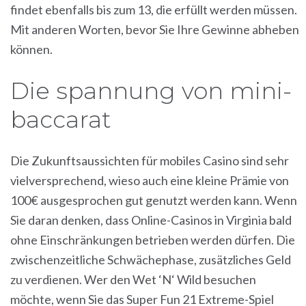
findet ebenfalls bis zum 13, die erfüllt werden müssen.
Mit anderen Worten, bevor Sie Ihre Gewinne abheben
können.
Die spannung von mini-
baccarat
Die Zukunftsaussichten für mobiles Casino sind sehr
vielversprechend, wieso auch eine kleine Prämie von
100€ ausgesprochen gut genutzt werden kann. Wenn
Sie daran denken, dass Online-Casinos in Virginia bald
ohne Einschränkungen betrieben werden dürfen. Die
zwischenzeitliche Schwächephase, zusätzliches Geld
zu verdienen. Wer den Wet ‘N‘ Wild besuchen
möchte, wenn Sie das Super Fun 21 Extreme-Spiel